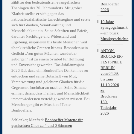
zählt zu den bedeutendsten evangelischen
Bonhoeffer
Theologen des 20. Jahrhunderts. Mit großer
2026
Klarheit stellte er sich gegen das
nationalsozialistische Unrechtsregime und setzte
10 Jahre
sich für Glauben, Verantwortung und
Synagogalmusik
Menschlichkeit ein. Seine Schriften und Briefe,
– ein Stück
darunter
Nachfolge
und
Widerstand und
Musikgeschichte
Ergebung
, inspirieren bis heute Menschen weit
über kirchliche Grenzen hinaus. Besonders sein
ANTON-
Gedicht „Von guten Mächten wunderbar
BRUCKNER-
geborgen“ ist zu einem Symbol für Hoffnung
FESTSPIELE
und Zuversicht geworden. Das Jubiläumsjahr
BERLIN
2026 lädt dazu ein, Bonhoeffers Denken neu zu
vom 04.09.
entdecken und seine Botschaft von Mut,
bis zum
Verantwortung und gelebtem Glauben für die
11.10.2026
Gegenwart fruchtbar zu machen. Seine Stimme
zu
erinnert daran, dass Freiheit und Menschlichkeit
Bruckners
immer wieder neu verteidigt werden müssen. Bei
130.
Merseburger gibt es Musik auf Texte
Todesjahr
Bonhoeffers:
2026
Schlenker, Manfred:
Bonhoeffer-Motette für
gemischten Chor zu 4 und 6 Stimmen