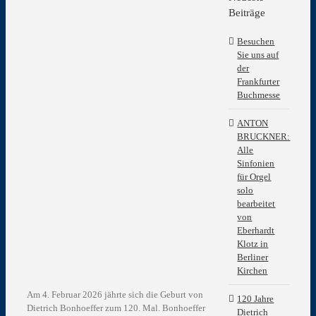
grösseres
Beiträge
Bild
Besuchen
Sie uns auf
der
Frankfurter
Buchmesse
ANTON
BRUCKNER:
Alle
Sinfonien
für Orgel
solo
bearbeitet
von
Eberhardt
Klotz in
Berliner
Kirchen
Am 4. Februar 2026 jährte sich die Geburt von
120 Jahre
Dietrich Bonhoeffer
zum 120. Mal. Bonhoeffer
Dietrich