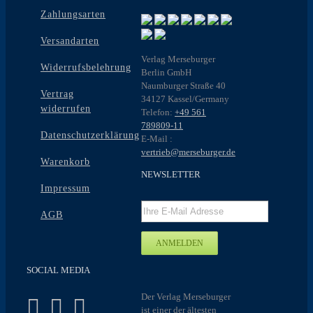
Zahlungsarten
Versandarten
Verlag Merseburger
Widerrufsbelehrung
Berlin GmbH
Naumburger Straße 40
Vertrag
34127 Kassel/Germany
widerrufen
Telefon:
+49 561
789809-11
Datenschutzerklärung
E-Mail :
vertrieb@merseburger.de
Warenkorb
NEWSLETTER
Impressum
AGB
SOCIAL MEDIA
Der Verlag Merseburger
ist einer der ältesten