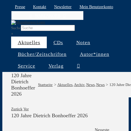
Skip
Presse
Kontakt
Newsletter
Mein Benutzerkonto
to
WARENKORB
content
Suche
×
Aktuelles
CDs
Noten
Bücher/Zeitschriften
Autor*innen
Service
Verlag
120 Jahre
Dietrich
Startseite
Aktuelles
Archiv
News
News
120 Jahre Di
Bonhoeffer
2026
Zurück
Vor
120 Jahre Dietrich Bonhoeffer 2026
Zeige
Neueste