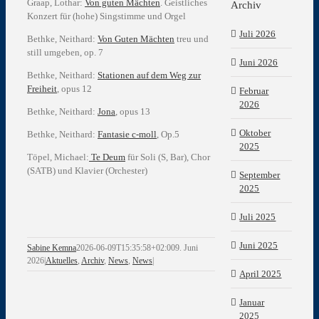
Graap, Lothar:
Von guten Mächten
. Geistliches
Archiv
Konzert für (hohe) Singstimme und Orgel
Juli 2026
Bethke, Neithard:
Von Guten Mächten
treu und
still umgeben, op. 7
Juni 2026
Bethke, Neithard:
Stationen auf dem Weg zur
Freiheit
, opus 12
Februar
2026
Bethke, Neithard:
Jona
, opus 13
Oktober
Bethke, Neithard:
Fantasie c-moll
, Op.5
2025
Töpel, Michael:
Te Deum
für Soli (S, Bar), Chor
(SATB) und Klavier (Orchester)
September
2025
Juli 2025
Juni 2025
Sabine Kemna
2026-06-09T15:35:58+02:00
9. Juni
2026
|
Aktuelles
,
Archiv
,
News
,
News
|
April 2025
Januar
2025