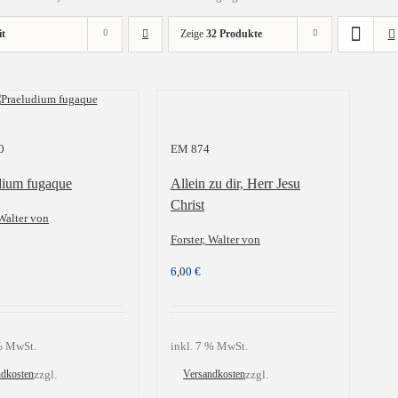
it
Zeige
32 Produkte
0
EM 874
dium fugaque
Allein zu dir, Herr Jesu
Christ
 Walter von
Forster, Walter von
6,00
€
 % MwSt.
inkl. 7 % MwSt.
ndkosten
zzgl.
Versandkosten
zzgl.