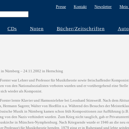
Presse
Kontakt
Newsletter
Mein 
CDs
Noten
Bücher/Zeitschriften
Auto
 in Nürnberg – 24.11.2002 in Herrsching
Forster war Lehrer und Professor für Musiktheorie sowie freischaffender Komponist.
n von den Nationalsozialisten verboten wurden und er vorübergehend eine Stelle a
r sich wieder als Komponist.
 Forster lernte Klavier und Harmonielehre bei Leonhard Stirnweiß. Nach dem Abit
s, Hermann Sagerer, Walter von Hoeßlin u.a. Während des Besuches der Meisterk
össische Musik in Nürnberg kamen schon früh Kompositionen zur Aufführung (z.B. Kl
ng von den Nazis verhindert wurden. Zum Krieg nicht tauglich, gab er Privatunterric
nuskirche in München-Nymphenburg. Nach Kriegsende wurde er 1946 an die neu erö
ter Professor) für Musiktheorie berufen. 1979 ging er in Ruhestand und lebte seitd