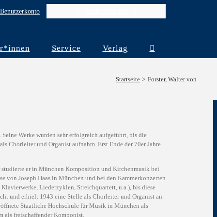
Benutzerkonto
WARENKORB
r*innen
Service
Verlag
Startseite
Forster, Walter von
 Seine Werke wurden sehr erfolgreich aufgeführt, bis die
ls Chorleiter und Organist aufnahm. Erst Ende der 70er Jahre
ur studierte er in München Komposition und Kirchenmusik bei
lasse von Joseph Haas in München und bei den Kammerkonzerten
avierwerke, Liederzyklen, Streichquartett, u.a.), bis diese
ht und erhielt 1943 eine Stelle als Chorleiter und Organist an
ffnete Staatliche Hochschule für Musik in München als
em als freischaffender Komponist.