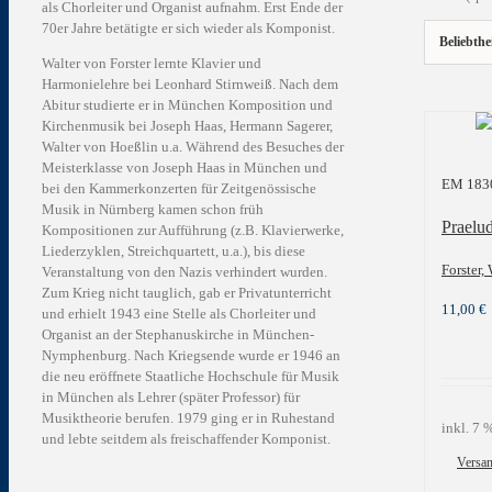
als Chorleiter und Organist aufnahm. Erst Ende der
70er Jahre betätigte er sich wieder als Komponist.
Beliebthe
Walter von Forster lernte Klavier und
Harmonielehre bei Leonhard Stirnweiß. Nach dem
Abitur studierte er in München Komposition und
Kirchenmusik bei Joseph Haas, Hermann Sagerer,
Walter von Hoeßlin u.a. Während des Besuches der
Meisterklasse von Joseph Haas in München und
EM 183
bei den Kammerkonzerten für Zeitgenössische
Musik in Nürnberg kamen schon früh
Praelu
Kompositionen zur Aufführung (z.B. Klavierwerke,
Liederzyklen, Streichquartett, u.a.), bis diese
Forster,
Veranstaltung von den Nazis verhindert wurden.
Zum Krieg nicht tauglich, gab er Privatunterricht
11,00
€
und erhielt 1943 eine Stelle als Chorleiter und
Organist an der Stephanuskirche in München-
Nymphenburg. Nach Kriegsende wurde er 1946 an
die neu eröffnete Staatliche Hochschule für Musik
in München als Lehrer (später Professor) für
Musiktheorie berufen. 1979 ging er in Ruhestand
inkl. 7
und lebte seitdem als freischaffender Komponist.
Versa