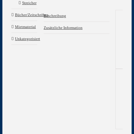
Streicher
Bücher/Zeitschriften
Beschreibung
Be
Mietmaterial
Zusätzliche Information
Part
Unkategorisiert
für
Org
Zu
In
Gew