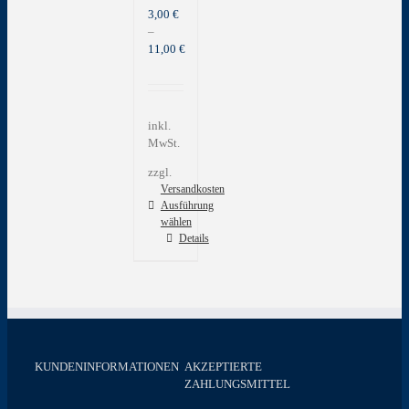
3,00
€
–
11,00
€
inkl.
MwSt.
zzgl.
Versandkosten
Ausführung
wählen
Dieses
Details
Produkt
weist
mehrere
Varianten
auf.
Die
Optionen
KUNDENINFORMATIONEN
AKZEPTIERTE
können
ZAHLUNGSMITTEL
auf