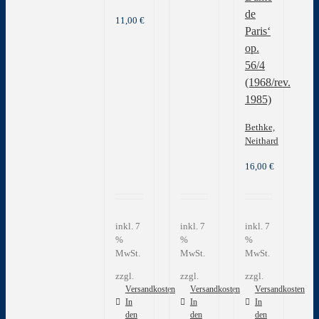
de
11,00
€
Paris‘
op.
56/4
(1968/rev.
1985)
Bethke,
Neithard
16,00
€
inkl. 7
inkl. 7
inkl. 7
%
%
%
MwSt.
MwSt.
MwSt.
zzgl.
zzgl.
zzgl.
Versandkosten
Versandkosten
Versandkosten
In
In
In
den
den
den