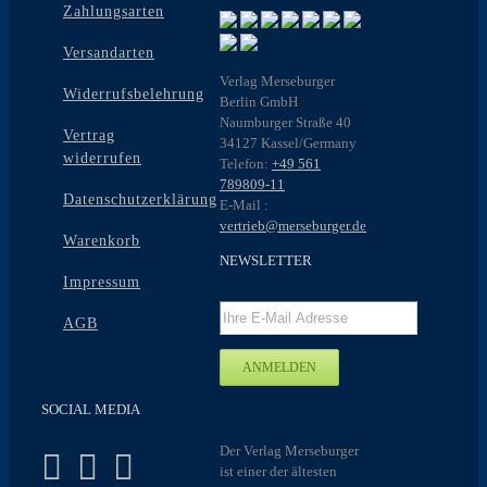
der
Zahlungsarten
Produktseite
gewählt
Versandarten
werden
Verlag Merseburger
Widerrufsbelehrung
Berlin GmbH
Naumburger Straße 40
Vertrag
34127 Kassel/Germany
widerrufen
Telefon:
+49 561
789809-11
Datenschutzerklärung
E-Mail :
vertrieb@merseburger.de
Warenkorb
NEWSLETTER
Impressum
AGB
SOCIAL MEDIA
Der Verlag Merseburger
ist einer der ältesten