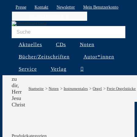
Skip
Presse
Kontakt
Newsletter
Mein Benutzerkonto
to
WARENKORB
content
Aktuelles
CDs
Noten
Bücher/Zeitschriften
Autor*innen
Service
Verlag
Allein
zu
dir,
Startseite
Noten
Instrumentales
Orgel
Freie Orgelstücke
Herr
Jesu
Christ
Produktkategorien