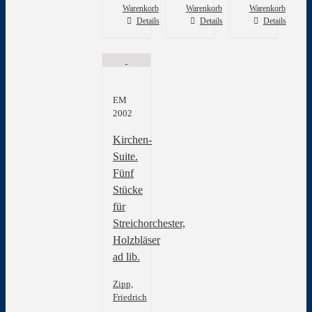
Warenkorb
Warenkorb
Warenkorb
Details
Details
Details
EM
2002
Kirchen-
Suite.
Fünf
Stücke
für
Streichorchester,
Holzbläser
ad lib.
Zipp,
Friedrich