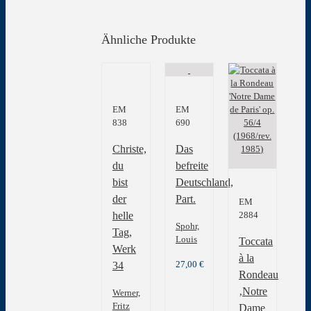
Ähnliche Produkte
EM
EM
838
690
Christe,
Das
du
befreite
bist
Deutschland,
der
Part.
EM
2884
helle
Spohr,
Tag,
Louis
Toccata
Werk
à la
27,00
€
34
Rondeau
‚Notre
Werner,
Fritz
Dame