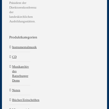
weist
Präsident der
mehrere
Direktorenkonferenz
Varianten
der
auf.
landeskirchlichen
Die
Ausbildungsstätten.
Optionen
können
auf
Produktkategorien
der
Produktseite
Instrumentalmusik
gewählt
werden
CD
Musikarchiv
des
Ratzeburger
Doms
Noten
Bücher/Zeitschriften