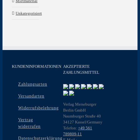
Mietmaterial
Unkategorisiert
KUNDENINFORMATIONEN
AKZEPTIERTE
ZAHLUNGSMITTEL
Zahlungsarten
Versandarten
Verlag Merseburger
Widerrufsbelehrung
Berlin GmbH
Naumburger Straße 40
Vertrag
34127 Kassel/Germany
widerrufen
Telefon:
+49 561
789809-11
Datenschutzerklärung
E-Mail :