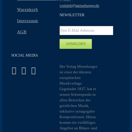
vertrieb@merseburger.de
Warenkorb
NEWSLETTER
Impressum
AGB
SOCIAL MEDIA
Der Verlag Merseburger
ist einer der ältesten
europäischen
Musikverlage.
Gegründet 1837, hat er
seinen Schwerpunkt in
allen Bereichen der
geistlichen Musik,
inklusive synagogaler
Kompositionen. Hinzu
kommt ein vielfältiges
Angebot an Bläser- und