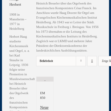
Heinrich Besseler über das Orgelwerk des
Herbert
französischen Komponisten César Franck. Im
Anschluss wurde Haag Dozent für Orgel am
1908 in
Evangelischen Kirchenmusikalischen Institut
Mannheim –
Heidelberg. Ab 1943 war er Leiter der Städt.
1977 in
Musikschule in Freiburg i. Breisgau. Von 1956
Heidelberg
bis 1973 übernahm er die Leitung des
Kirchenmusikalischen Instituts in Heidelberg.
Herbert Haag
Zugleich war er LKMD und mehrere Jahre
studierte
Präsident der Direktorenkonferenz der
Kirchenmusik
landeskirchlichen Ausbildungsstätten.
und Orgel, u. a.
bei Karl
Straube in
Beliebtheit
Zeige
3
Leipzig. 1936
folgte seine
Promotion in
Musikwissenschaft
bei Heinrich
Besseler über
das Orgelwerk
EM
des
850
französischen
Neue
Komponisten