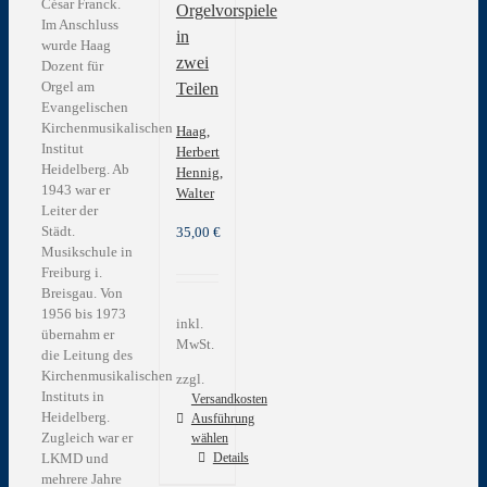
César Franck.
Orgelvorspiele
Im Anschluss
in
wurde Haag
zwei
Dozent für
Orgel am
Teilen
Evangelischen
Kirchenmusikalischen
Haag,
Institut
Herbert
Heidelberg. Ab
Hennig,
1943 war er
Walter
Leiter der
Städt.
35,00
€
Musikschule in
Freiburg i.
Breisgau. Von
1956 bis 1973
inkl.
übernahm er
MwSt.
die Leitung des
Kirchenmusikalischen
zzgl.
Instituts in
Versandkosten
Heidelberg.
Ausführung
Zugleich war er
wählen
Dieses
LKMD und
Details
Produkt
mehrere Jahre