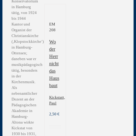
Konservatorium
in Hamburg
tätig, von 1924
bis 1944
Kantor und
EM
Organist der
208
Christianskirche
Wo
(‚Klopstockkirche‘)
in Hamburg-
der
Ottensen;
Herr
daneben war er
nicht
musikpädagogisch
tätig, besonders
das
in der
Haus
Kirchenmusik.
baut
Als
nebenamtlicher
Kickstatt,
Dozent an der
Paul
Pädagogischen
Akademie in
2,50
€
Hamburg-
Altona wirkte
Kickstat von
1930 bis 1931,