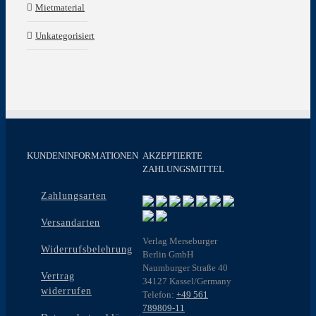
Mietmaterial
Unkategorisiert
KUNDENINFORMATIONEN
AKZEPTIERTE
ZAHLUNGSMITTEL
Zahlungsarten
Versandarten
Verlag Merseburger
Widerrufsbelehrung
Berlin GmbH
Naumburger Straße 40
Vertrag
34127 Kassel/Germany
widerrufen
Telefon:
+49 561
789809-11