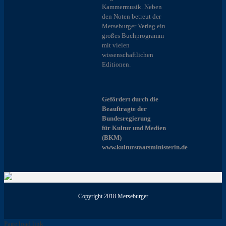
Kammermusik. Neben
den Noten betreut der
Merseburger Verlag ein
großes Buchprogramm
mit vielen
wissenschaftlichen
Editionen.
Gefördert durch die
Beauftragte der
Bundesregierung
für Kultur und Medien
(BKM)
www.kulturstaatsministerin.de
Copyright 2018 Merseburger
Page load link