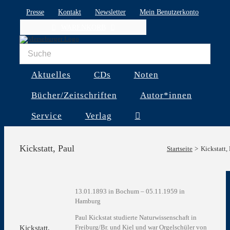
Skip
Presse
Kontakt
Newsletter
Mein Benutzerkonto
to
WARENKORB
content
Aktuelles
CDs
Noten
Bücher/Zeitschriften
Autor*innen
Service
Verlag
Kickstatt, Paul
Startseite
Kickstatt,
13.01.1893 in Bochum – 05.11.1959 in
Hamburg
Paul Kickstat studierte Naturwissenschaft in
Freiburg/Br. und Kiel und war Orgelschüler von
Kickstatt,