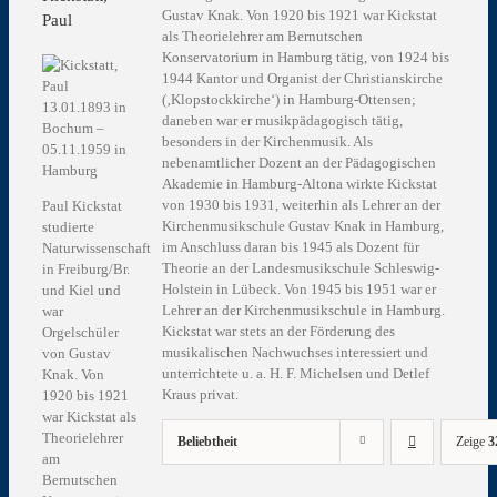
Gustav Knak. Von 1920 bis 1921 war Kickstat
Paul
als Theorielehrer am Bernutschen
Konservatorium in Hamburg tätig, von 1924 bis
1944 Kantor und Organist der Christianskirche
(‚Klopstockkirche‘) in Hamburg-Ottensen;
13.01.1893 in
daneben war er musikpädagogisch tätig,
Bochum –
besonders in der Kirchenmusik. Als
05.11.1959 in
nebenamtlicher Dozent an der Pädagogischen
Hamburg
Akademie in Hamburg-Altona wirkte Kickstat
von 1930 bis 1931, weiterhin als Lehrer an der
Paul Kickstat
Kirchenmusikschule Gustav Knak in Hamburg,
studierte
im Anschluss daran bis 1945 als Dozent für
Naturwissenschaft
Theorie an der Landesmusikschule Schleswig-
in Freiburg/Br.
Holstein in Lübeck. Von 1945 bis 1951 war er
und Kiel und
Lehrer an der Kirchenmusikschule in Hamburg.
war
Kickstat war stets an der Förderung des
Orgelschüler
musikalischen Nachwuchses interessiert und
von Gustav
unterrichtete u. a. H. F. Michelsen und Detlef
Knak. Von
Kraus privat.
1920 bis 1921
war Kickstat als
Theorielehrer
Beliebtheit
Zeige
3
am
Bernutschen