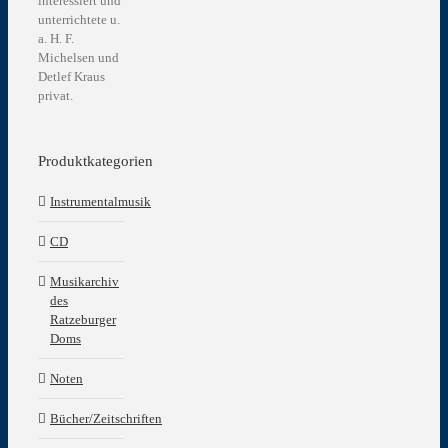
interessiert und
unterrichtete u.
a. H. F.
Michelsen und
Detlef Kraus
privat.
Produktkategorien
Instrumentalmusik
CD
Musikarchiv
des
Ratzeburger
Doms
Noten
Bücher/Zeitschriften