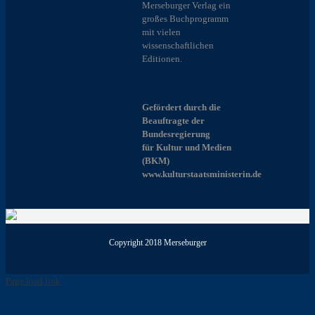
Merseburger Verlag ein
großes Buchprogramm
mit vielen
wissenschaftlichen
Editionen.
Gefördert durch die
Beauftragte der
Bundesregierung
für Kultur und Medien
(BKM)
www.kulturstaatsministerin.de
Copyright 2018 Merseburger
Page load link