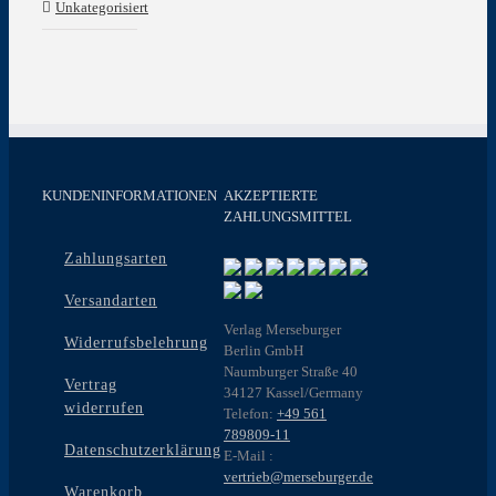
Unkategorisiert
KUNDENINFORMATIONEN
AKZEPTIERTE
ZAHLUNGSMITTEL
Zahlungsarten
Versandarten
Verlag Merseburger
Widerrufsbelehrung
Berlin GmbH
Naumburger Straße 40
Vertrag
34127 Kassel/Germany
widerrufen
Telefon:
+49 561
789809-11
Datenschutzerklärung
E-Mail :
vertrieb@merseburger.de
Warenkorb