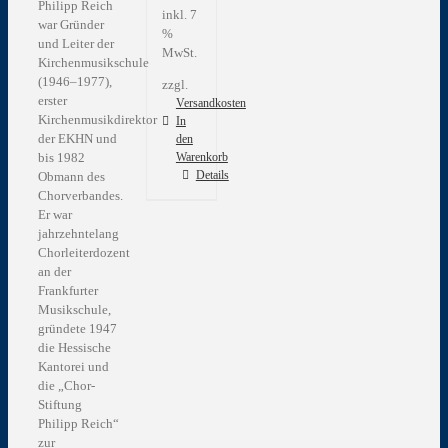
Philipp Reich
inkl. 7
war Gründer
%
und Leiter der
MwSt.
Kirchenmusikschule
(1946–1977),
zzgl.
erster
Versandkosten
Kirchenmusikdirektor
In
der EKHN und
den
bis 1982
Warenkorb
Details
Obmann des
Chorverbandes.
Er war
jahrzehntelang
Chorleiterdozent
an der
Frankfurter
Musikschule,
gründete 1947
die Hessische
Kantorei und
die „Chor-
Stiftung
Philipp Reich“
zur