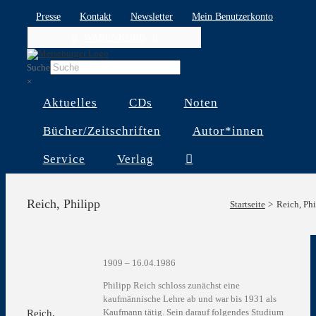
Skip
Presse
Kontakt
Newsletter
Mein Benutzerkonto
to
WARENKORB
content
Suche
×
Aktuelles
CDs
Noten
Bücher/Zeitschriften
Autor*innen
Service
Verlag
Reich, Philipp
Startseite
Reich, Phi
1909 – 16.04.1986
Philipp Reich schloss zunächst eine
kaufmännische Lehre ab und war bis 1931 als
Kaufmann tätig. Sein darauf folgendes Studium
Reich,