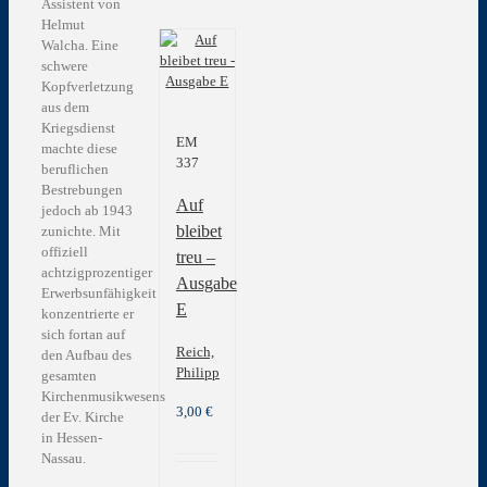
Assistent von
Helmut
Walcha. Eine
schwere
Kopfverletzung
aus dem
Kriegsdienst
EM
machte diese
337
beruflichen
Bestrebungen
Auf
jedoch ab 1943
bleibet
zunichte. Mit
offiziell
treu –
achtzigprozentiger
Ausgabe
Erwerbsunfähigkeit
E
konzentrierte er
sich fortan auf
Reich,
den Aufbau des
Philipp
gesamten
Kirchenmusikwesens
3,00
€
der Ev. Kirche
in Hessen-
Nassau.