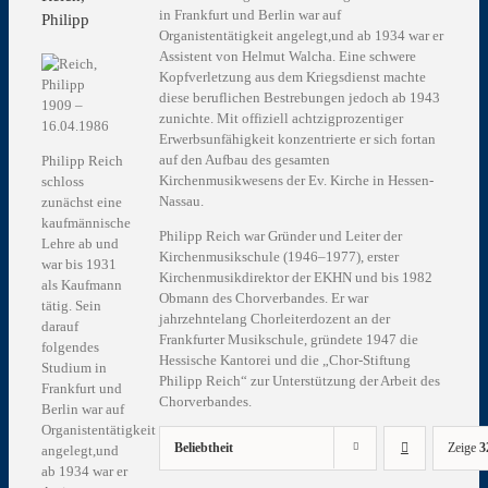
in Frankfurt und Berlin war auf
Philipp
Organistentätigkeit angelegt,und ab 1934 war er
Assistent von Helmut Walcha. Eine schwere
Kopfverletzung aus dem Kriegsdienst machte
diese beruflichen Bestrebungen jedoch ab 1943
1909 –
zunichte. Mit offiziell achtzigprozentiger
16.04.1986
Erwerbsunfähigkeit konzentrierte er sich fortan
auf den Aufbau des gesamten
Philipp Reich
Kirchenmusikwesens der Ev. Kirche in Hessen-
schloss
Nassau.
zunächst eine
kaufmännische
Philipp Reich war Gründer und Leiter der
Lehre ab und
Kirchenmusikschule (1946–1977), erster
war bis 1931
Kirchenmusikdirektor der EKHN und bis 1982
als Kaufmann
Obmann des Chorverbandes. Er war
tätig. Sein
jahrzehntelang Chorleiterdozent an der
darauf
Frankfurter Musikschule, gründete 1947 die
folgendes
Hessische Kantorei und die „Chor-Stiftung
Studium in
Philipp Reich“ zur Unterstützung der Arbeit des
Frankfurt und
Chorverbandes.
Berlin war auf
Organistentätigkeit
Beliebtheit
Zeige
3
angelegt,und
ab 1934 war er