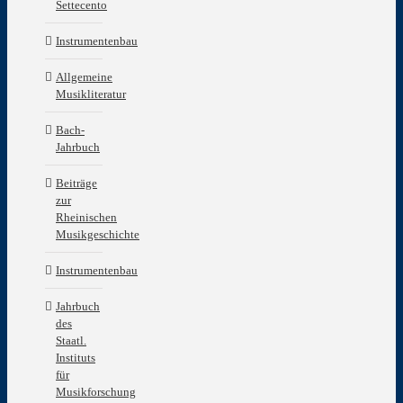
Settecento
Instrumentenbau
Allgemeine
Musikliteratur
Bach-
Jahrbuch
Beiträge
zur
Rheinischen
Musikgeschichte
Instrumentenbau
Jahrbuch
des
Staatl.
Instituts
für
Musikforschung