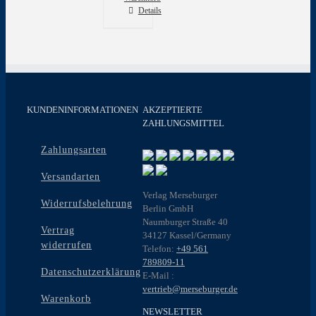
Details
KUNDENINFORMATIONEN
AKZEPTIERTE
ZAHLUNGSMITTEL
Zahlungsarten
Versandarten
Verlag Merseburger
Widerrufsbelehrung
Berlin GmbH
Naumburger Straße 40
Vertrag
34127 Kassel/Germany
widerrufen
Telefon:
+49 561
789809-11
Datenschutzerklärung
E-Mail :
vertrieb@merseburger.de
Warenkorb
NEWSLETTER