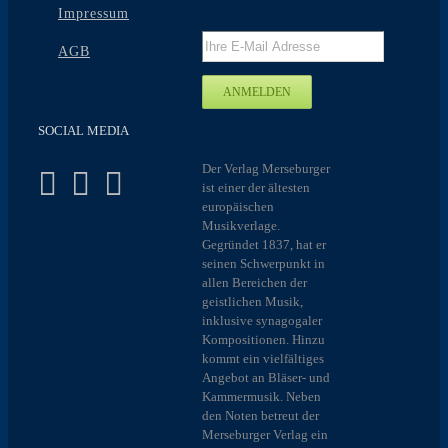
Impressum
AGB
SOCIAL MEDIA
Der Verlag Merseburger
ist einer der ältesten
europäischen
Musikverlage.
Gegründet 1837, hat er
seinen Schwerpunkt in
allen Bereichen der
geistlichen Musik,
inklusive synagogaler
Kompositionen. Hinzu
kommt ein vielfältiges
Angebot an Bläser- und
Kammermusik. Neben
den Noten betreut der
Merseburger Verlag ein