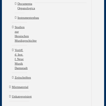
Documenta
Ba
Organologica
31
(20
Instrumentenbau
The
Studien
–
zur
Lau
Hessischen
(Al
Musikgeschichte
Rei
–
Veröff.
Kir
d. Inst.
in
f. Neue
Mai
Musik
–
Darmstadt
ein
Bes
Zeitschriften
(Ma
Wit
Mietmaterial
–
Die
Unkategorisiert
Org
in