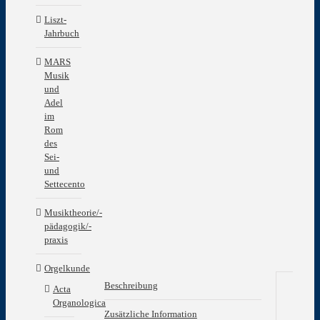
Liszt-
Jahrbuch
MARS
Musik
und
Adel
im
Rom
des
Sei-
und
Settecento
Musiktheorie/-
pädagogik/-
praxis
Orgelkunde
Beschreibung
Acta
Organologica
Be
Zusätzliche Information