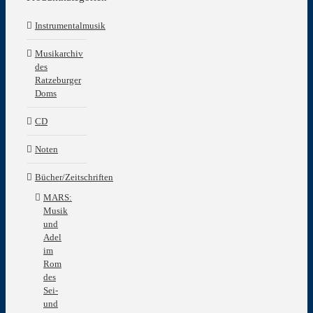
Instrumentalmusik
Musikarchiv
des
Ratzeburger
Doms
CD
Noten
Bücher/Zeitschriften
MARS:
Musik
und
Adel
im
Rom
des
Sei-
und