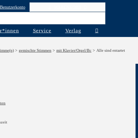
Benutzerkonto
WARENKORB
r*innen
Service
Verlag
timme(n)
gemischte Stimmen
mit Klavier/Orgel/Bc
Alle sind entartet
ten
szeit