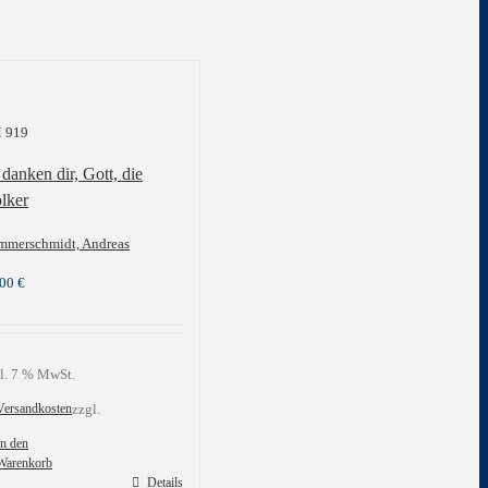
 919
 danken dir, Gott, die
lker
mmerschmidt, Andreas
,00
€
l. 7 % MwSt.
Versandkosten
zzgl.
In den
Warenkorb
Details