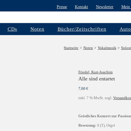
Presse
Kontakt
Newsletter
Mein 
CDs
Noten
Bücher/Zeitschriften
Auto
Startseite
Noten
Vokalmusik
Solos
Friedel, Kurt-Joachim
Alle sind entartet
7,00
€
inkl. 7 % MwSt.
zzgl.
Versandkos
Geistliches Konzert zur Passion
Besetzung:
S (T), Orgel