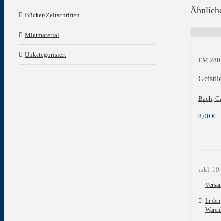
Ähnlich
Bücher/Zeitschriften
Mietmaterial
Unkategorisiert
EM 280
Geistl
Bach, C
8,00
€
inkl. 1
Versa
In den
Waren