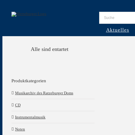
Skip
to
content
Aktuelles
Alle sind entartet
Produktkategorien
Musikarchiv des Ratzeburger Doms
CD
Instrumentalmusik
Noten