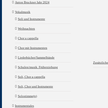
Anton Bruckner Jahr 2024
Vokalmusik
Soli und Instrumente
Weihnachten
Chor a cappella
Chor mit Instrumenten
Liederbücher/Sammelbände
Zusätzlich
Schulen/musik. Früherziehung
Soli, Chor a cappella
Soli, Chor und Instrumente
Solostimme(n)
Instrumentales