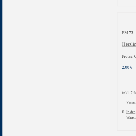
EM 73
Herzlic
Protze, 
2,00
€
inkl. 7
Versa
In den
Waren