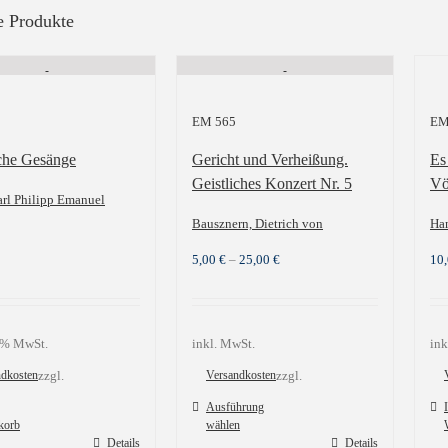
e Produkte
EM 565
EM
iche Gesänge
Gericht und Verheißung.
Es
Geistliches Konzert Nr. 5
Vö
arl Philipp Emanuel
Bausznern, Dietrich von
Ha
5,00
€
–
25,00
€
10
9 % MwSt.
inkl. MwSt.
ink
ndkosten
zzgl.
Versandkosten
zzgl.
Ausführung
korb
wählen
Dieses
Details
Details