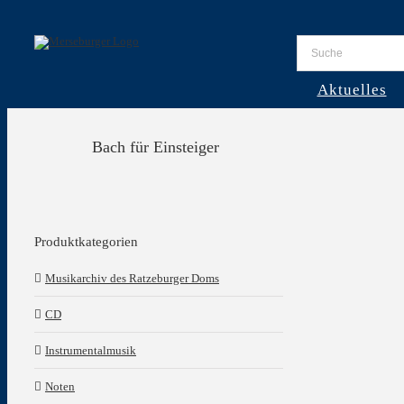
Skip
to
content
Aktuelles
Bach für Einsteiger
Produktkategorien
Musikarchiv des Ratzeburger Doms
CD
Instrumentalmusik
Noten