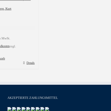
rg, Kurt
 % MwSt.
ndkosten
zzgl.
korb
Details
AKZEPTIERTE ZAHLUNGSMITTEL