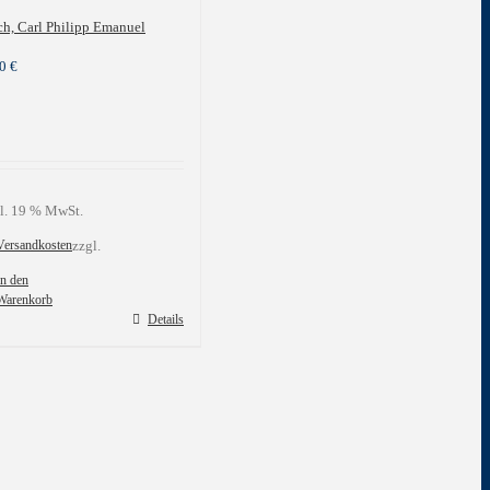
h, Carl Philipp Emanuel
00
€
l. 19 % MwSt.
Versandkosten
zzgl.
In den
Warenkorb
Details