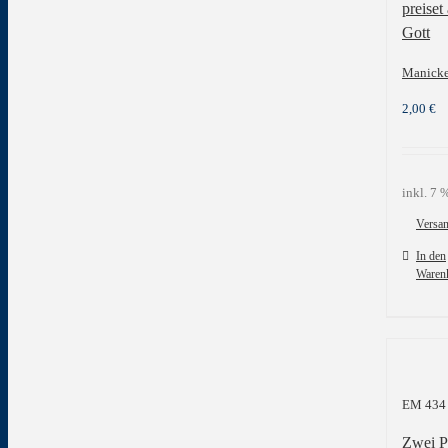
preiset
Gott
Manicke
2,00
€
inkl. 7
Versa
In den
Waren
EM 434
Zwei Pa