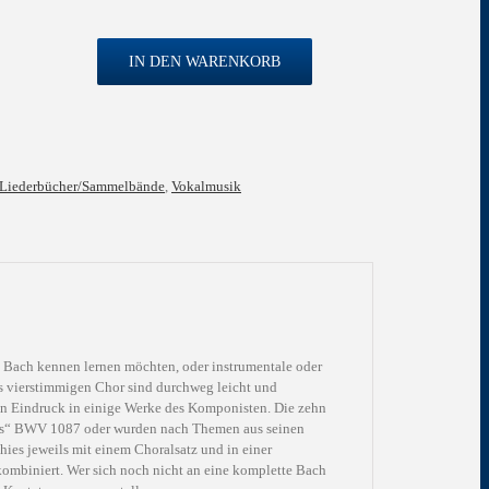
IN DEN WARENKORB
r
Liederbücher/Sammelbände
,
Vokalmusik
ie Bach kennen lernen möchten, oder instrumentale oder
bis vierstimmigen Chor sind durchweg leicht und
fen Eindruck in einige Werke des Komponisten. Die zehn
s“ BWV 1087 oder wurden nach Themen aus seinen
Thies jeweils mit einem Choralsatz und in einer
ombiniert. Wer sich noch nicht an eine komplette Bach