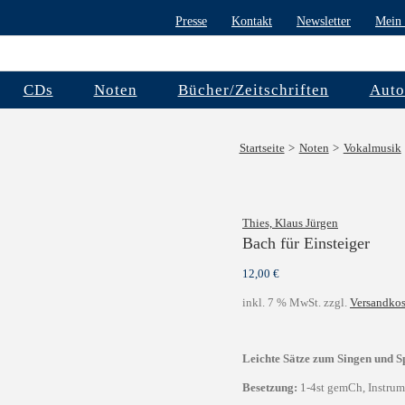
Presse
Kontakt
Newsletter
Mein 
CDs
Noten
Bücher/Zeitschriften
Auto
Startseite
Noten
Vokalmusik
Thies, Klaus Jürgen
Bach für Einsteiger
12,00
€
inkl. 7 % MwSt.
zzgl.
Versandkos
Leichte Sätze zum Singen und S
Besetzung:
1-4st gemCh, Instrum