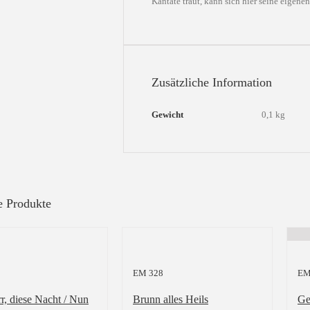
Kantate traut, kann sich hier seine eigen
Zusätzliche Information
Gewicht
0,1 kg
e Produkte
EM 328
EM
r, diese Nacht / Nun
Brunn alles Heils
Ge