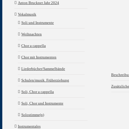
Anton Bruckner Jahr 2024
Vokalmusik
Soli und Instrumente
Weihnachten
Chor a cappella
Chor mit Instrumenten
Liederbücher/Sammelbände
Beschreib
Schulen/musik. Früherziehung
Zusätzlich
Soli, Chor a cappella
Soli, Chor und Instrumente
Solostimme(n)
Instrumentales