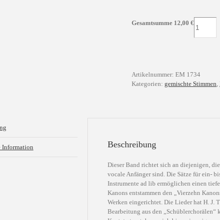
Bach
Gesamtsumme
12,00
€
für
Einsteige
Menge
Artikelnummer:
EM 1734
Kategorien:
gemischte Stimmen
,
ung
Beschreibung
e Information
Dieser Band richtet sich an diejenigen, d
vocale Anfänger sind. Die Sätze für ein- 
Instrumente ad lib ermöglichen einen tie
Kanons entstammen den „Vierzehn Kanon
Werken eingerichtet. Die Lieder hat H. J. 
Bearbeitung aus den „Schüblerchorälen“ k