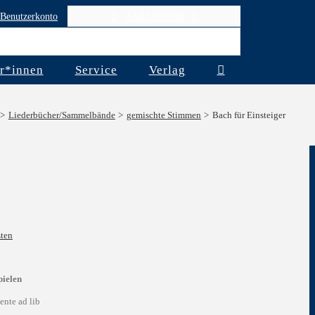
Benutzerkonto
WARENKORB
r*innen
Service
Verlag
Liederbücher/Sammelbände
gemischte Stimmen
Bach für Einsteiger
ten
pielen
ente ad lib