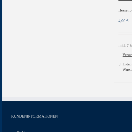
Hessenbe
4,00
€
inkl. 7
Versa
In den
Waren
KUNDENINFORMATIONEN