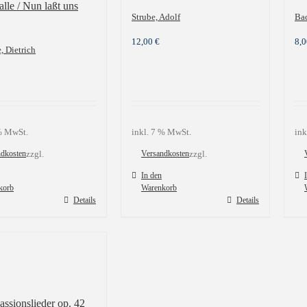
 alle / Nun laßt uns
Strube, Adolf
Bac
12,00
€
8,
, Dietrich
 % MwSt.
inkl. 7 % MwSt.
ink
ndkosten
zzgl.
Versandkosten
zzgl.
In den
korb
Warenkorb
Details
Details
ssionslieder op. 42