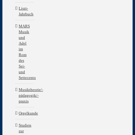
Liszt-
Jahrbuch
MARS
Musik
und
Adel
im
Rom
des
Sei-
und
Settecento
Musiktheorie/-
pädagogik/-
praxis
Orgelkunde
Studien
zur