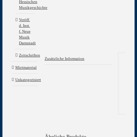
Hessischen
Musikgeschichte
Veröff.
d. Inst.
f. Neue
Musik
Darmstadt
Zeitschriften
Zusätzliche Information
Mietmaterial
Zu
In
Unkategorisiert
Gew
Ähnliche Produkte