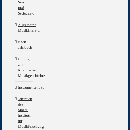
Sei-
und
Settecento
Allgemeine
Musikliteratur
Bach-
Jahrbuch
Beiträge
zur
Rheinischen
Musikgeschichte
Instrumentenbau
Jahrbuch
des
Staatl.
Instituts
für
Musikforschung