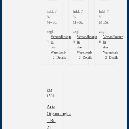
inkl. 7
inkl. 7
inkl. 7
%
%
%
MwSt.
MwSt.
MwSt.
zzgl.
zzgl.
zzgl.
Versandkosten
Versandkosten
Versandkosten
In
In
In
den
den
den
Warenkorb
Warenkorb
Warenkorb
Details
Details
Details
EM
1501
Acta
Organologica
– Bd
21