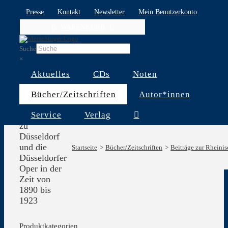
Skip
Presse
Kontakt
Newsletter
Mein Benutzerkonto
to
WARENKORB
content
Suche
×
Aktuelles
CDs
Noten
Der
Bücher/Zeitschriften
Autor*innen
Städtische
Service
Verlag
Musikverein
zu
Düsseldorf
und die
Startseite
Bücher/Zeitschriften
Beiträge zur Rheini
Düsseldorfer
Oper in der
Zeit von
1890 bis
1923
Produktkategorien