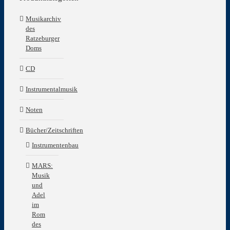
Musikarchiv
des
Ratzeburger
Doms
CD
Instrumentalmusik
Noten
Bücher/Zeitschriften
Instrumentenbau
MARS:
Musik
und
Adel
im
Rom
des