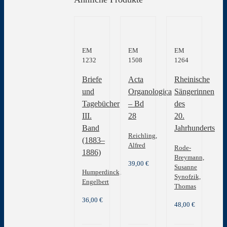
EM
EM
EM
1232
1508
1264
Briefe
Acta
Rheinische
und
Organologica
Sängerinnen
Tagebücher
– Bd
des
III.
28
20.
Band
Jahrhunderts
Reichling,
(1883–
Alfred
Rode-
1886)
Breymann,
39,00
€
Susanne
Humperdinck,
Synofzik,
Engelbert
Thomas
36,00
€
48,00
€