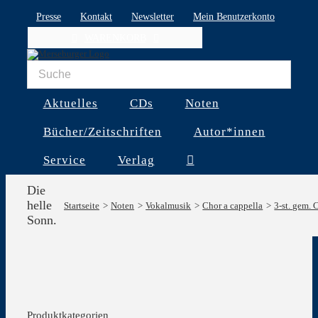
Skip
Presse
Kontakt
Newsletter
Mein Benutzerkonto
to
WARENKORB
content
Aktuelles
CDs
Noten
Bücher/Zeitschriften
Autor*innen
Service
Verlag
Die
helle
Startseite
Noten
Vokalmusik
Chor a cappella
3-st. gem. 
Sonn.
Produktkategorien