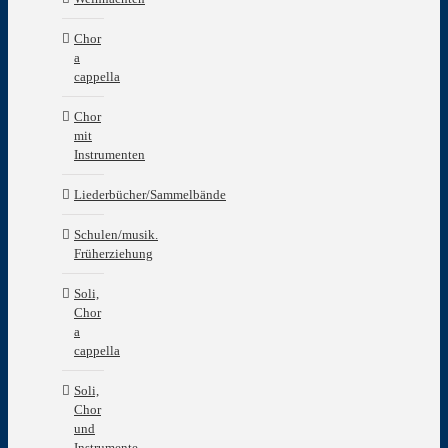
Chor
a
cappella
Chor
mit
Instrumenten
Liederbücher/Sammelbände
Schulen/musik.
Früherziehung
Soli,
Chor
a
cappella
Soli,
Chor
und
Instrumente