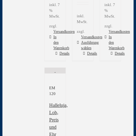
inkl. 7
inkl. 7
%
%
inkl.
MwSt.
MwSt.
MwSt.
zzgl.
zzgl.
zzgl.
Versandkosten
Versandkosten
In
Versandkosten
In
den
Ausführung
den
Warenkorb
wählen
Warenkorb
Dieses
Details
Details
Details
Produkt
weist
mehrere
Varianten
auf.
EM
Die
120
Optionen
können
Halleluja,
auf
der
Lob,
Produktseite
Preis
gewählt
und
werden
Ehr