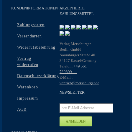
Die
Optionen
KUNDENINFORMATIONEN
AKZEPTIERTE
können
ZAHLUNGSMITTEL
auf
der
Zahlungsarten
Produktseite
gewählt
Versandarten
werden
Verlag Merseburger
Widerrufsbelehrung
Berlin GmbH
Naumburger Straße 40
Vertrag
34127 Kassel/Germany
widerrufen
Telefon:
+49 561
789809-11
Datenschutzerklärung
E-Mail :
vertrieb@merseburger.de
Warenkorb
NEWSLETTER
Impressum
AGB