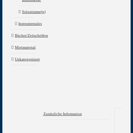
Solostimme(n)
Instrumentales
Bücher/Zeitschriften
Mietmaterial
Unkategorisiert
Zusätzliche Information
Zu
In