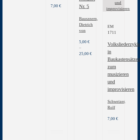
7,00
€
Nr. 5
Bausznern,
Dietrich
EM
von
1711
5,00
€
Volksliederzykl
–
in
25,00
€
Baukastensätze
zum
musizieren
und
improvisieren
Schweizer,
Rolf
7,00
€