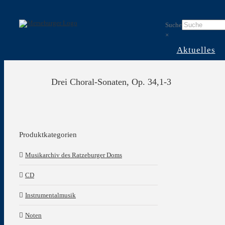
Skip
to
Suche
content
×
Aktuelles
Drei Choral-Sonaten, Op. 34,1-3
Produktkategorien
Musikarchiv des Ratzeburger Doms
CD
Instrumentalmusik
Noten