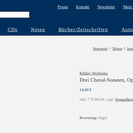
Presse
Kontakt
Newsletter
Mein 
CDs
Noten
Bücher/Zeitschriften
Auto
Startseite
Noten
Ins
Köhler, Wolfgang
Drei Choral-Sonaten, Op
14,00
€
inkl. 7 % MwSt.
zzgl.
Versandkos
Besetzung:
Orgel