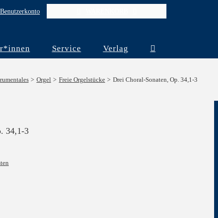
Benutzerkonto
WARENKORB
r*innen
Service
Verlag
trumentales
Orgel
Freie Orgelstücke
Drei Choral-Sonaten, Op. 34,1-3
. 34,1-3
ten