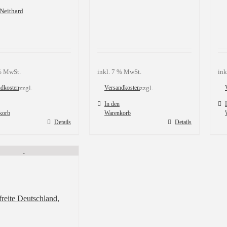
Neithard
 % MwSt.
inkl. 7 % MwSt.
ink
ndkosten
zzgl.
Versandkosten
zzgl.
In den
korb
Warenkorb
Details
Details
reite Deutschland,