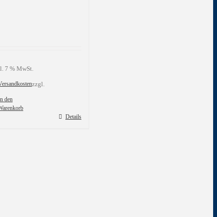
l. 7 % MwSt.
Versandkosten
zzgl.
In den
Warenkorb
Details