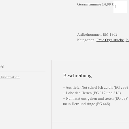
Drei
Gesamtsumme
14,00
€
Choral-
Sonaten,
Op.
34,1-
3
Artikelnummer:
EM 1802
Menge
Kategorien:
Freie Orgelstücke
,
In
ung
Beschreibung
e Information
– Aus tiefer Not schrei ich zu dir (EG 299)
– Lobe den Herren (EG 317 und 318)
– Nun lasst uns gehen und treten (EG 58)/
mein Herz und singe (EG 446)