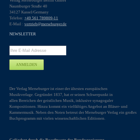
Verlag Merseburger Berlin GmbH
Naumburger Straße 40
34127 Kassel/Germany
Telefon:
+49 561 789809-11
E-Mail :
vertrieb@merseburger.de
NEWSLETTER
Der Verlag Merseburger ist einer der ältesten europäischen
Musikverlage. Gegründet 1837, hat er seinen Schwerpunkt in
allen Bereichen der geistlichen Musik, inklusive synagogaler
Kompositionen. Hinzu kommt ein vielfältiges Angebot an Bläser- und
Kammermusik. Neben den Noten betreut der Merseburger Verlag ein großes
Buchprogramm mit vielen wissenschaftlichen Editionen.
Gefördert durch die Beauftragte der Bundesregierung