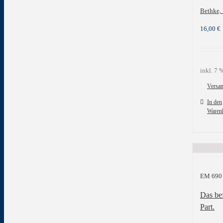
Bethke, 
16,00
€
inkl. 7
Versa
In den
Waren
EM 690
Das bef
Part.