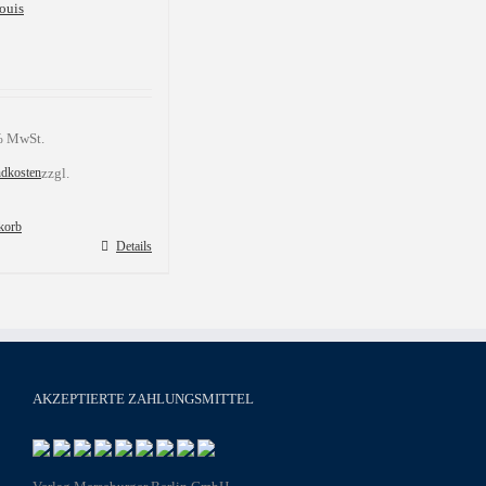
ouis
 % MwSt.
ndkosten
zzgl.
korb
Details
AKZEPTIERTE ZAHLUNGSMITTEL