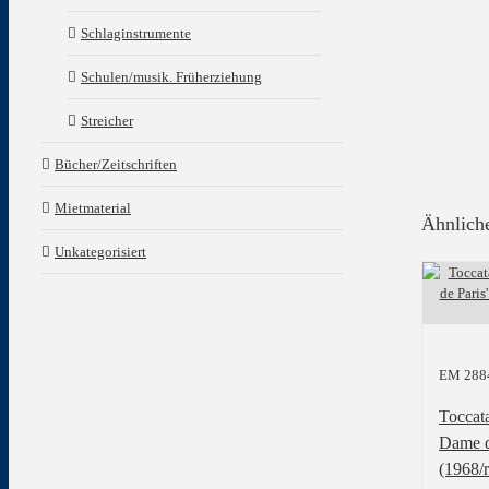
Schlaginstrumente
Schulen/musik. Früherziehung
Streicher
Bücher/Zeitschriften
Mietmaterial
Ähnlich
Unkategorisiert
EM 288
Toccat
Dame d
(1968/r