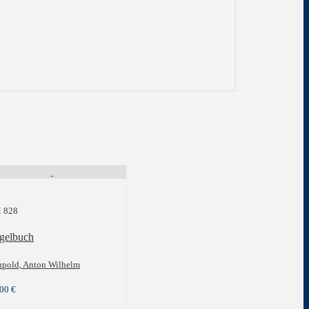
 828
gelbuch
upold, Anton Wilhelm
,00
€