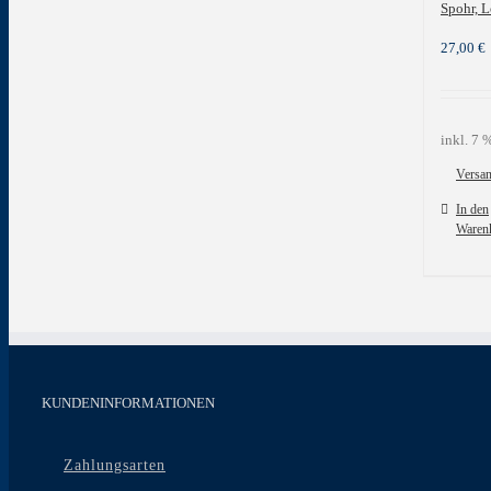
Spohr, L
27,00
€
inkl. 7
Versa
In den
Waren
KUNDENINFORMATIONEN
Zahlungsarten