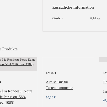
Zusätzliche Information
Gewicht
0,14 kg
e Produkte
EM 871
EM
Alte Musik für
Or
4
Tasteninstrumente
a à la Rondeau ‚Notre
Le
e Paris‘ op. 56/4
10,00
€
28
ev. 1985)