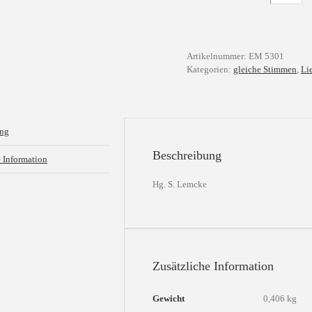
für
Kinder
-
Bd
Artikelnummer:
EM 5301
2
Kategorien:
gleiche Stimmen
,
Li
Menge
ung
Beschreibung
e Information
Hg. S. Lemcke
Zusätzliche Information
Gewicht
0,406 kg