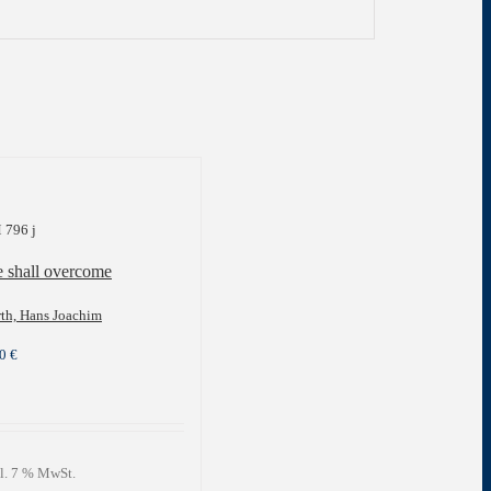
 796 j
 shall overcome
th, Hans Joachim
00
€
l. 7 % MwSt.