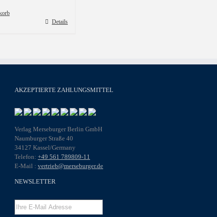
korb
Details
AKZEPTIERTE ZAHLUNGSMITTEL
Verlag Merseburger Berlin GmbH
Naumburger Straße 40
34127 Kassel/Germany
Telefon:
+49 561 789809-11
E-Mail :
vertrieb@merseburger.de
NEWSLETTER