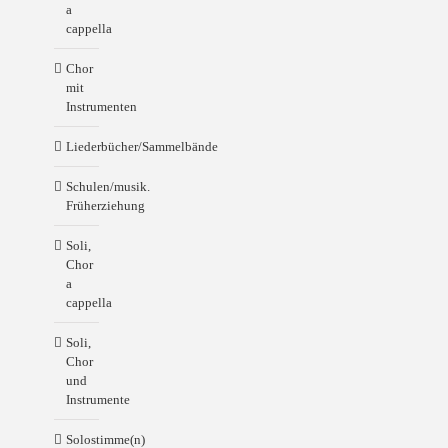
a
cappella
Chor
mit
Instrumenten
Liederbücher/Sammelbände
Schulen/musik.
Früherziehung
Soli,
Chor
a
cappella
Soli,
Chor
und
Instrumente
Solostimme(n)