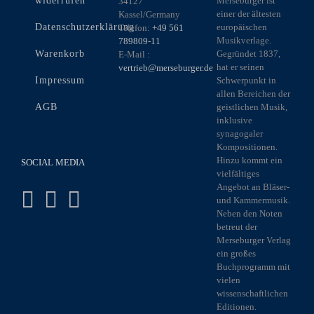
widerrufen
Merseburger ist
34127
einer der ältesten
Kassel/Germany
Datenschutzerklärung
europäischen
Telefon:
+49 561
Musikverlage.
789809-11
Warenkorb
Gegründet 1837,
E-Mail :
hat er seinen
vertrieb@merseburger.de
Impressum
Schwerpunkt in
allen Bereichen der
AGB
geistlichen Musik,
inklusive
synagogaler
Kompositionen.
Hinzu kommt ein
SOCIAL MEDIA
vielfältiges
Angebot an Bläser-
und Kammermusik.
Neben den Noten
betreut der
Merseburger Verlag
ein großes
Buchprogramm mit
vielen
wissenschaftlichen
Editionen.