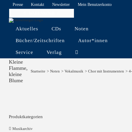
Skip
Presse
Kontakt
Newsletter
Mein Benutzerkonto
to
WARENKORB
content
Aktuelles
CDs
Noten
Bücher/Zeitschriften
Autor*innen
Service
Verlag
Kleine
Flamme,
Startseite
Noten
Vokalmusik
Chor mit Instrumenten
4
kleine
Blume
Produktkategorien
Musikarchiv