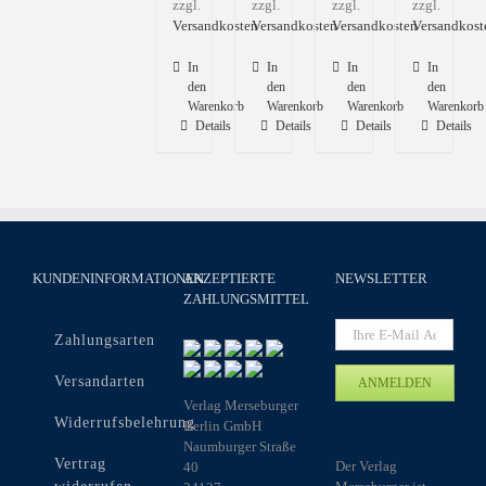
zzgl.
zzgl.
zzgl.
zzgl.
Versandkosten
Versandkosten
Versandkosten
Versandkost
In
In
In
In
den
den
den
den
Warenkorb
Warenkorb
Warenkorb
Warenkorb
Details
Details
Details
Details
KUNDENINFORMATIONEN
AKZEPTIERTE
NEWSLETTER
ZAHLUNGSMITTEL
Zahlungsarten
Versandarten
Verlag Merseburger
Widerrufsbelehrung
Berlin GmbH
Naumburger Straße
Vertrag
Der Verlag
40