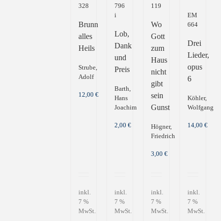
328
796
119
i
EM
Brunn
Wo
664
Lob,
alles
Gott
Drei
Dank
Heils
zum
Lieder,
und
Haus
opus
Strube,
Preis
nicht
Adolf
6
gibt
Barth,
12,00
€
sein
Hans
Köhler,
Gunst
Joachim
Wolfgang
2,00
€
14,00
€
Högner,
Friedrich
3,00
€
inkl.
inkl.
inkl.
inkl.
7 %
7 %
7 %
7 %
MwSt.
MwSt.
MwSt.
MwSt.