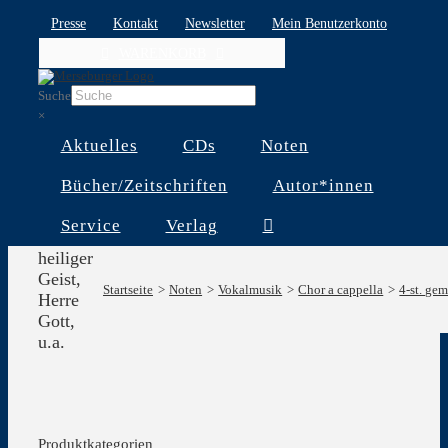
Skip
Presse
Kontakt
Newsletter
Mein Benutzerkonto
to
WARENKORB
content
Suche
×
Aktuelles
CDs
Noten
Bücher/Zeitschriften
Autor*innen
Service
Verlag
Komm
heiliger
Geist,
Startseite
Noten
Vokalmusik
Chor a cappella
4-st. ge
Herre
Gott,
u.a.
Produktkategorien