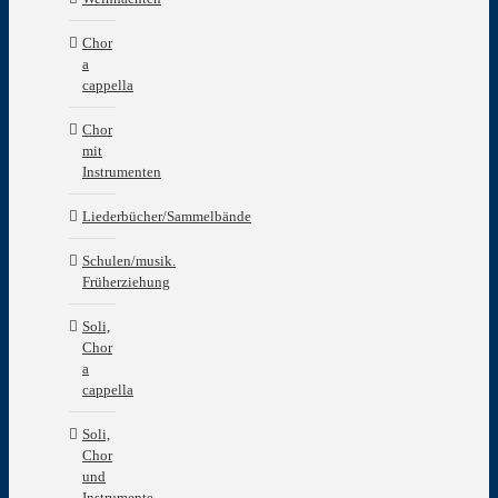
Chor
a
cappella
Chor
mit
Instrumenten
Liederbücher/Sammelbände
Schulen/musik.
Früherziehung
Soli,
Chor
a
cappella
Soli,
Chor
und
Instrumente