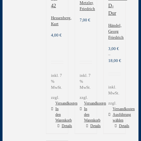
Metzler,
42
D-
Friedrich
Dur
Hessenberg,
7,00
€
Kurt
Händel,
Georg
4,00
€
Friedrich
3,00
€
–
18,00
€
inkl. 7
inkl. 7
%
%
inkl.
MwSt.
MwSt.
MwSt.
zzgl.
zzgl.
zzgl.
Versandkosten
Versandkosten
In
In
Versandkosten
den
den
Ausführung
Warenkorb
Warenkorb
wählen
Dieses
Details
Details
Details
Produkt
weist