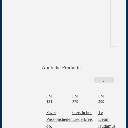
Zu
In
Gew
Ähnliche Produkte
EM
EM
EM
434
279
509
Zwei
Geistlicher
Te
Passionslieder
Liederkreis
Deum
op.
laudamus