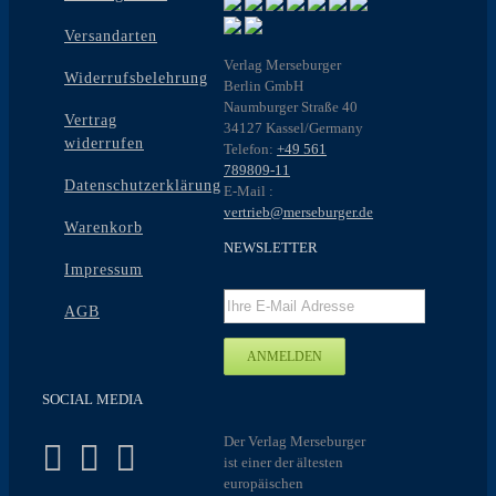
Produktseite
gewählt
Versandarten
werden
Verlag Merseburger
Widerrufsbelehrung
Berlin GmbH
Naumburger Straße 40
Vertrag
34127 Kassel/Germany
widerrufen
Telefon:
+49 561
789809-11
Datenschutzerklärung
E-Mail :
vertrieb@merseburger.de
Warenkorb
NEWSLETTER
Impressum
AGB
SOCIAL MEDIA
Der Verlag Merseburger
ist einer der ältesten
europäischen