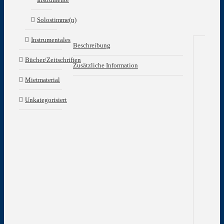
Solostimme(n)
Instrumentales
Beschreibung
Bücher/Zeitschriften
Be
Zusätzliche Information
Mietmaterial
Prae
Mic
Unkategorisiert
-
Ko
heil
Geis
Her
Got
Ges
Bar
–
Ver
uns
Fri
gnä