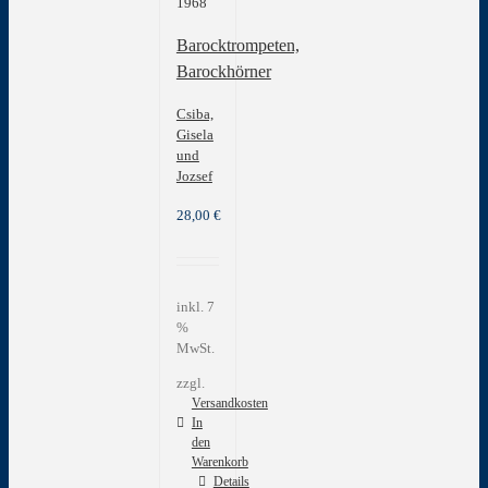
1968
Barocktrompeten,
Barockhörner
Csiba,
Gisela
und
Jozsef
28,00
€
inkl. 7
%
MwSt.
zzgl.
Versandkosten
In
den
Warenkorb
Details