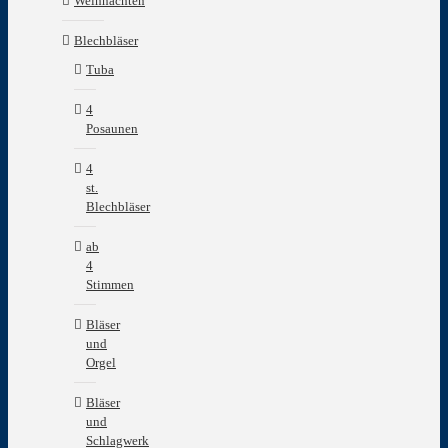
Weihnachten
Blechbläser
Tuba
4
Posaunen
4
st.
Blechbläser
ab
4
Stimmen
Bläser
und
Orgel
Bläser
und
Schlagwerk