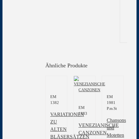
In
Gew
Ähnliche Produkte
EM
EM
1382
1981
EM
P.m.St
1383
VARIATIONEN
Chansons
ZU
VENEZIANISCHE
und
ALTEN
CANZONEN
Motetten
BLÄSERSÄTZEN