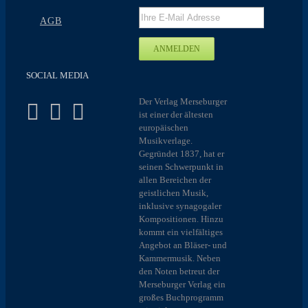
AGB
SOCIAL MEDIA
Der Verlag Merseburger
ist einer der ältesten
europäischen
Musikverlage.
Gegründet 1837, hat er
seinen Schwerpunkt in
allen Bereichen der
geistlichen Musik,
inklusive synagogaler
Kompositionen. Hinzu
kommt ein vielfältiges
Angebot an Bläser- und
Kammermusik. Neben
den Noten betreut der
Merseburger Verlag ein
großes Buchprogramm