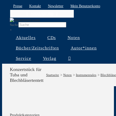
Skip
Presse
Kontakt
Newsletter
Mein Benutzerkonto
to
WARENKORB
content
Suche
×
Aktuelles
CDs
Noten
Bücher/Zeitschriften
Autor*innen
Service
Verlag
Konzertstück für
Tuba und
Startseite
Noten
Instrumentales
Blechbläse
Blechbläsertentett
Produktkategorien