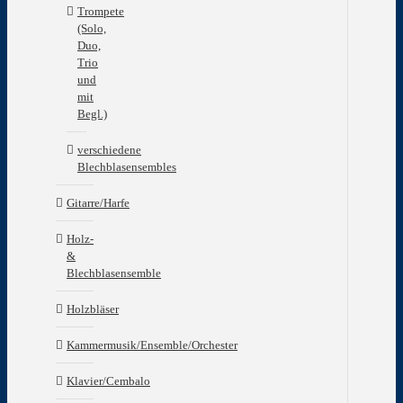
Trompete
Tem
(Solo,
Die
Duo,
lan
Trio
Eck
und
ent
mit
in
Begl.)
etw
der
Exp
verschiedene
sow
Blechblasensembles
der
Rep
Gitarre/Harfe
und
Co
Holz-
ein
&
Son
Blechblasensemble
der
sch
Holzbläser
Mitt
ein
Kammermusik/Ensemble/Orchester
frei
Dur
Klavier/Cembalo
mit