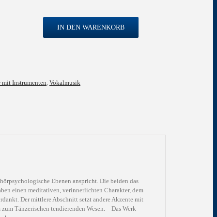
IN DEN WARENKORB
on
 mit Instrumenten
,
Vokalmusik
trument
e hörpsychologische Ebenen anspricht. Die beiden das
en einen meditativen, verinnerlichten Charakter, dem
rdankt. Der mittlere Abschnitt setzt andere Akzente mit
 zum Tänzerischen tendierenden Wesen. – Das Werk