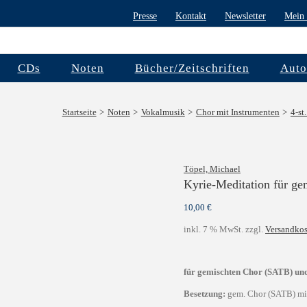
Presse
Kontakt
Newsletter
Mein 
CDs
Noten
Bücher/Zeitschriften
Auto
Startseite
Noten
Vokalmusik
Chor mit Instrumenten
4-st
Töpel, Michael
Kyrie-Meditation für ge
10,00
€
inkl. 7 % MwSt.
zzgl.
Versandkos
für gemischten Chor (SATB) und
Besetzung:
gem. Chor (SATB) mit