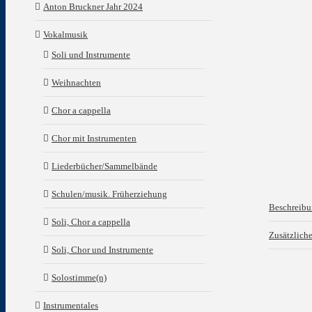
Anton Bruckner Jahr 2024
Vokalmusik
Soli und Instrumente
Weihnachten
Chor a cappella
Chor mit Instrumenten
Liederbücher/Sammelbände
Schulen/musik. Früherziehung
Beschreib
Soli, Chor a cappella
Zusätzlich
Soli, Chor und Instrumente
Solostimme(n)
Instrumentales