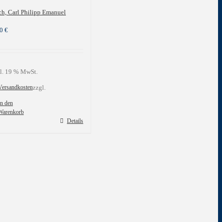
h, Carl Philipp Emanuel
00
€
l. 19 % MwSt.
Versandkosten
zzgl.
In den
Warenkorb
Details