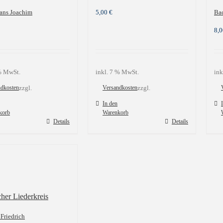
Hans Joachim
5,00
€
Bac
8,
 % MwSt.
inkl. 7 % MwSt.
ink
ndkosten
zzgl.
Versandkosten
zzgl.
In den
korb
Warenkorb
Details
Details
cher Liederkreis
 Friedrich