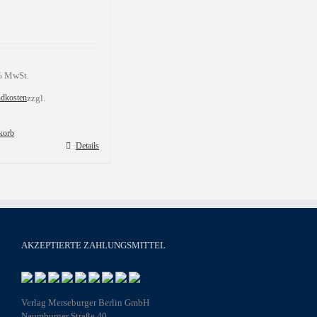
 % MwSt.
ndkosten
zzgl.
korb
Details
AKZEPTIERTE ZAHLUNGSMITTEL
Verlag Merseburger Berlin GmbH
Naumburger Straße 40