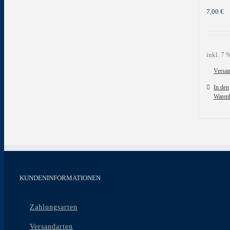
7,00
€
inkl. 7
Versa
In den
Waren
KUNDENINFORMATIONEN
Zahlungsarten
Versandarten