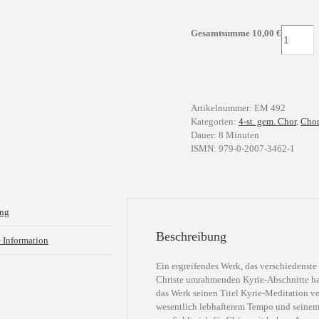
Kyrie-
Gesamtsumme
10,00
€
Meditati
für
gem.
Chor
(SATB)
Artikelnummer:
EM 492
mit
Kategorien:
4-st. gem. Chor
,
Chor
Tastenins
Dauer: 8 Minuten
Menge
ISMN: 979-0-2007-3462-1
ung
Beschreibung
e Information
Ein ergreifendes Werk, das verschiedenst
Christe umrahmenden Kyrie-Abschnitte hab
das Werk seinen Titel Kyrie-Meditation ve
wesentlich lebhafterem Tempo und seinem