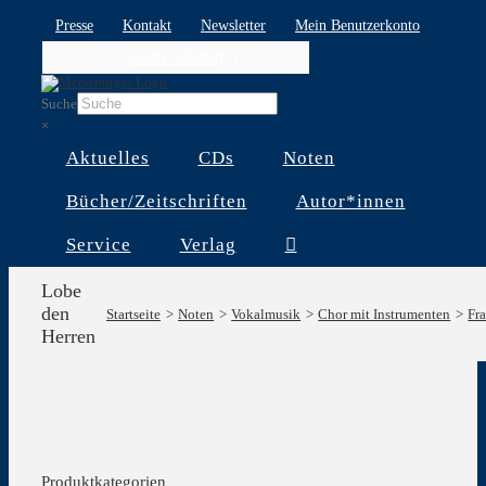
Skip
Presse
Kontakt
Newsletter
Mein Benutzerkonto
to
WARENKORB
content
Suche
×
Aktuelles
CDs
Noten
Bücher/Zeitschriften
Autor*innen
Service
Verlag
Lobe
den
Startseite
Noten
Vokalmusik
Chor mit Instrumenten
Fr
Herren
Produktkategorien