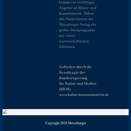
kommt ein vielfältiges
Angebot an Bläser- und
Kammermusik. Neben
den Noten betreut der
Merseburger Verlag ein
großes Buchprogramm
mit vielen
wissenschaftlichen
Editionen.
Gefördert durch die
Beauftragte der
Bundesregierung
für Kultur und Medien
(BKM)
www.kulturstaatsministerin.de
Copyright 2018 Merseburger