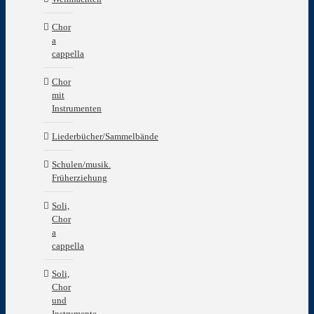
Chor
a
cappella
Chor
mit
Instrumenten
Liederbücher/Sammelbände
Schulen/musik.
Früherziehung
Soli,
Chor
a
cappella
Soli,
Chor
und
Instrumente