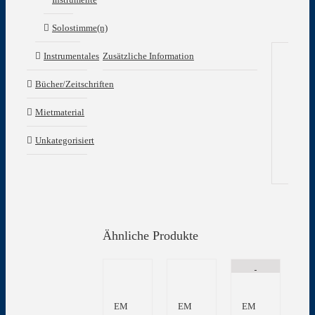
Solostimme(n)
Zusätzliche Information
Instrumentales
Zu
Bücher/Zeitschriften
In
Mietmaterial
Gew
Unkategorisiert
Ähnliche Produkte
EM
EM
EM