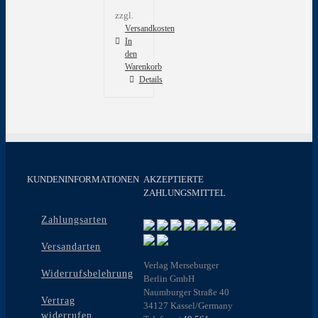
zzgl.
Versandkosten
In
den
Warenkorb
Details
KUNDENINFORMATIONEN
AKZEPTIERTE
ZAHLUNGSMITTEL
Zahlungsarten
Versandarten
Verlag Merseburger
Widerrufsbelehrung
Berlin GmbH
Naumburger Straße 40
Vertrag
34127 Kassel/Germany
widerrufen