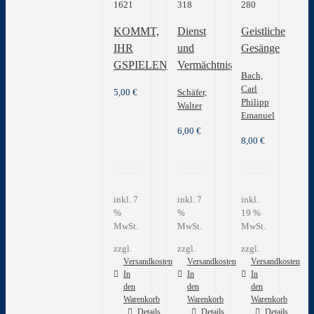
1621
318
280
KOMMT,
Dienst
Geistliche
IHR
und
Gesänge
GSPIELEN
Vermächtnis
Bach,
Carl
5,00
€
Schäfer,
Philipp
Walter
Emanuel
6,00
€
8,00
€
inkl. 7
inkl. 7
inkl.
%
%
19 %
MwSt.
MwSt.
MwSt.
zzgl.
zzgl.
zzgl.
Versandkosten
Versandkosten
Versandkosten
In
In
In
den
den
den
Warenkorb
Warenkorb
Warenkorb
Details
Details
Details