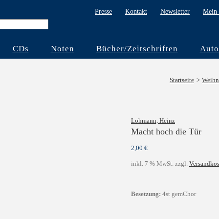
Presse
Kontakt
Newsletter
Mein 
CDs
Noten
Bücher/Zeitschriften
Auto
Startseite
Weihn
Lohmann, Heinz
Macht hoch die Tür
2,00
€
inkl. 7 % MwSt.
zzgl.
Versandkos
Besetzung:
4st gemChor