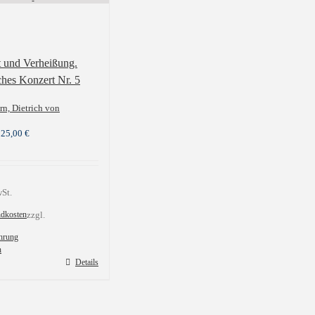
t und Verheißung.
ches Konzert Nr. 5
n, Dietrich von
–
25,00
€
St.
ndkosten
zzgl.
hrung
n
Details