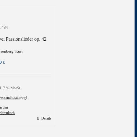
 434
ei Passionslieder op. 42
senberg, Kurt
00
€
l. 7 % MwSt.
Versandkosten
zzgl.
In den
Warenkorb
Details