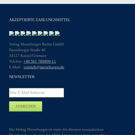
n
n
AKZEPTIERTE ZAHLUNGSMITTEL
eite
Verlag Merseburger Berlin GmbH
Naumburger Straße 40
34127 Kassel/Germany
Telefon:
+49 561 789809-11
E-Mail :
vertrieb@merseburger.de
NEWSLETTER
Der Verlag Merseburger ist einer der ältesten europäischen