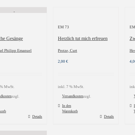
EM 73
EM
iche Gesänge
Herzlich tut mich erfreuen
Zw
arl Philipp Emanuel
Protze, Curt
Hes
2,00
€
4,
9 % MwSt.
inkl. 7 % MwSt.
ink
ndkosten
zzgl.
Versandkosten
zzgl.
In den
korb
Warenkorb
Details
Details