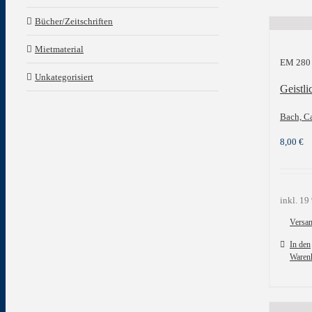
Bücher/Zeitschriften
Mietmaterial
EM 280
Unkategorisiert
Geistl
Bach, C
8,00
€
inkl. 1
Versa
In den
Waren