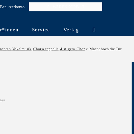
Benutzerkonto
WARENKORB
r*innen
Service
Verlag
achten
Vokalmusik
Chor a cappella
4-st. gem. Chor
Macht hoch die Tür
ten