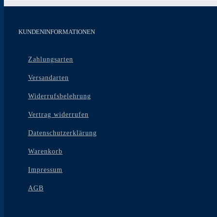
Variante
auf.
Die
Optione
KUNDENINFORMATIONEN
können
auf
der
Zahlungsarten
Produkts
gewählt
Versandarten
werden
Widerrufsbelehrung
Vertrag widerrufen
Datenschutzerklärung
Warenkorb
Impressum
AGB