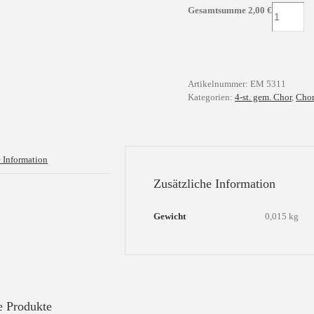
Macht
Gesamtsumme
2,00
€
hoch
die
Tür
Menge
Artikelnummer:
EM 5311
Kategorien:
4-st. gem. Chor
,
Chor
e Information
Zusätzliche Information
Gewicht
0,015 kg
e Produkte