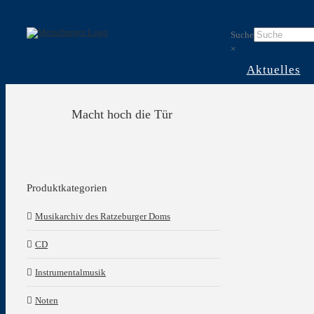
Skip
to
Suche
content
×
Aktuelles
Macht hoch die Tür
Produktkategorien
Musikarchiv des Ratzeburger Doms
CD
Instrumentalmusik
Noten