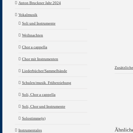
Anton Bruckner Jahr 2024
Vokalmusik
Soli und Instrumente
Weihnachten
Chor a cappella
Chor mit Instrumenten
Zusätzlich
Liederbücher/Sammelbände
Schulen/musik. Früherziehung
Soli, Chor a cappella
Soli, Chor und Instrumente
Solostimme(n)
Ähnlich
Instrumentales