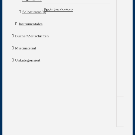
Zu
Produktsicherheit
Solostimme(n)
In
Instrumentales
Gew
Bücher/Zeitschriften
Mietmaterial
Edi
Unkategorisiert