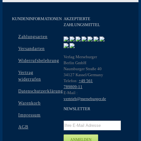
KUNDENINFORMATIONEN
AKZEPTIERTE
ZAHLUNGSMITTEL
Zahlungsarten
Versandarten
Verlag Merseburger
Widerrufsbelehrung
Berlin GmbH
Naumburger Straße 40
Vertrag
34127 Kassel/Germany
widerrufen
Telefon:
+49 561
789809-11
Datenschutzerklärung
E-Mail :
vertrieb@merseburger.de
Warenkorb
NEWSLETTER
Impressum
AGB