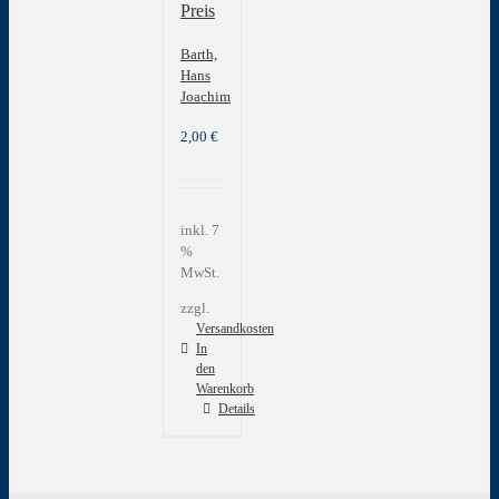
Preis
Barth,
Hans
Joachim
2,00
€
inkl. 7
%
MwSt.
zzgl.
Versandkosten
In
den
Warenkorb
Details