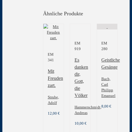
Ähnliche Produkte
EM
EM
919
280
EM
Es
Geistliche
341
danken
Gesänge
Mit
dir,
Freuden
Bach,
Gott,
Carl
zart.
die
Philipp
Völker
Emanuel
Strube,
Adolf
8,00
€
Hammerschmidt,
Andreas
12,00
€
10,00
€