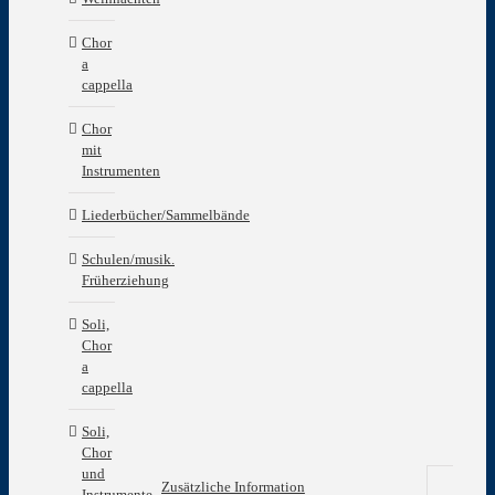
Chor
a
cappella
Chor
mit
Instrumenten
Liederbücher/Sammelbände
Schulen/musik.
Früherziehung
Soli,
Chor
a
cappella
Soli,
Chor
und
Zusätzliche Information
Instrumente