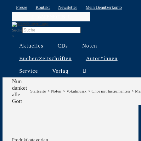
Skip
Presse
Kontakt
Newsletter
Mein Benutzerkonto
to
WARENKORB
content
Suche
×
Aktuelles
CDs
Noten
Bücher/Zeitschriften
Autor*innen
Service
Verlag
Nun
danket
Startseite
Noten
Vokalmusik
Chor mit Instrumenten
Mä
alle
Gott
Produktkategorien