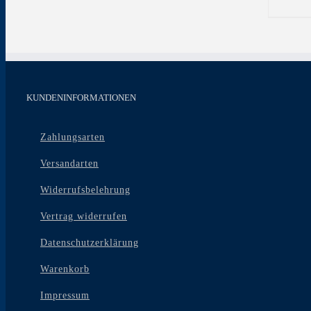
Produkt
weist
mehrere
Variante
auf.
Die
Optione
KUNDENINFORMATIONEN
können
auf
der
Zahlungsarten
Produkts
gewählt
Versandarten
werden
Widerrufsbelehrung
Vertrag widerrufen
Datenschutzerklärung
Warenkorb
Impressum