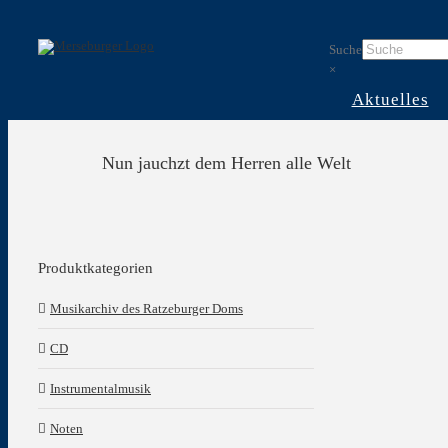
Skip
to
Suche
content
×
Aktuelles
Nun jauchzt dem Herren alle Welt
Produktkategorien
Musikarchiv des Ratzeburger Doms
CD
Instrumentalmusik
Noten