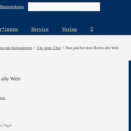
Benutzerkonto
WARENKORB
r*innen
Service
Verlag
or mit Instrumenten
3-st. gem. Chor
Nun jauchzt dem Herren alle Welt
alle Welt
ten
r, Orgel