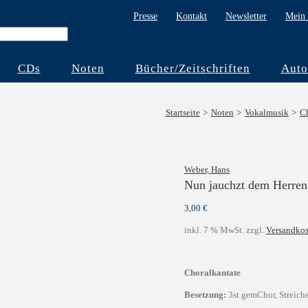
Presse
Kontakt
Newsletter
Mein 
CDs
Noten
Bücher/Zeitschriften
Auto
Startseite
Noten
Vokalmusik
Ch
Weber, Hans
Nun jauchzt dem Herren 
3,00
€
inkl. 7 % MwSt.
zzgl.
Versandkos
Choralkantate
Besetzung:
3st gemChor, Streiche