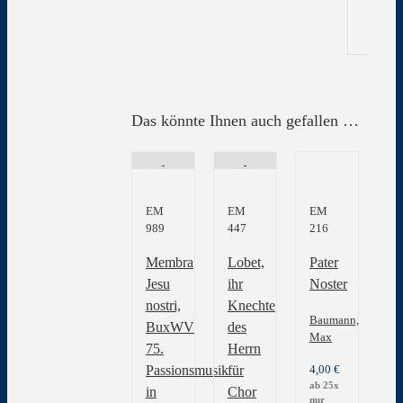
Das könnte Ihnen auch gefallen …
EM
EM
EM
989
447
216
Membra
Lobet,
Pater
Jesu
ihr
Noster
nostri,
Knechte
Baumann,
BuxWV
des
Max
75.
Herrn
4,00
€
Passionsmusik
für
ab 25x
in
Chor
nur