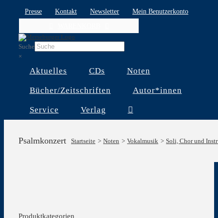
Skip
Presse
Kontakt
Newsletter
Mein Benutzerkonto
to
WARENKORB
content
Suche
×
Aktuelles
CDs
Noten
Bücher/Zeitschriften
Autor*innen
Service
Verlag
Psalmkonzert
Startseite
Noten
Vokalmusik
Soli, Chor und Inst
Produktkategorien