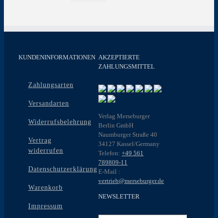
KUNDENINFORMATIONEN
AKZEPTIERTE
ZAHLUNGSMITTEL
Zahlungsarten
Versandarten
Verlag Merseburger
Widerrufsbelehrung
Berlin GmbH
Naumburger Straße 40
Vertrag
34127 Kassel/Germany
widerrufen
Telefon:
+49 561
789809-11
Datenschutzerklärung
E-Mail :
vertrieb@merseburger.de
Warenkorb
NEWSLETTER
Impressum