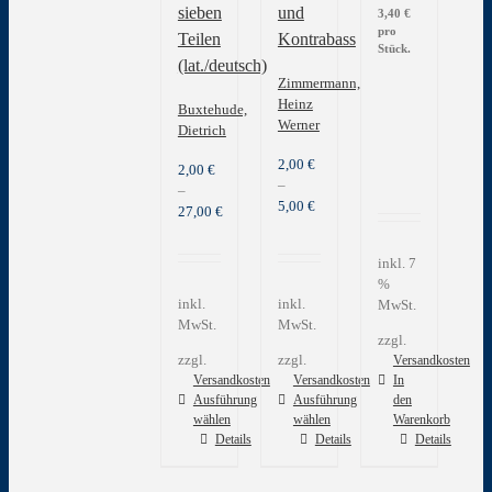
sieben
und
3,40
€
pro
Teilen
Kontrabass
Stück.
(lat./deutsch)
Zimmermann,
Heinz
Buxtehude,
Werner
Dietrich
2,00
€
2,00
€
–
–
5,00
€
27,00
€
inkl. 7
%
inkl.
inkl.
MwSt.
MwSt.
MwSt.
zzgl.
zzgl.
zzgl.
Versandkosten
Versandkosten
Versandkosten
In
Ausführung
Ausführung
den
wählen
wählen
Warenkorb
Dieses
Dieses
Details
Details
Details
Produkt
Produkt
weist
weist