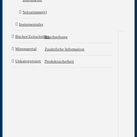
Solostimme(n)
Instrumentales
Bücher/Zeitschriften
Beschreibung
Be
Mietmaterial
Zusätzliche Information
Das
Unkategorisiert
Produktsicherheit
‚Ps
ist
gep
von
de
neu
kla
Stil
der
196
Jahr
in
den