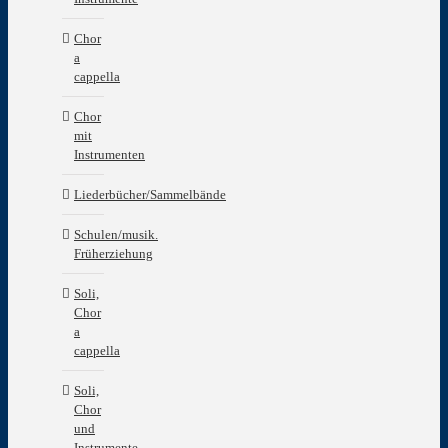
Chor
a
cappella
Chor
mit
Instrumenten
Liederbücher/Sammelbände
Schulen/musik.
Früherziehung
Soli,
Chor
a
cappella
Soli,
Chor
und
Instrumente