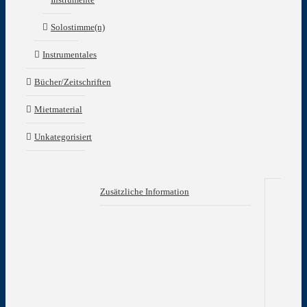
Solostimme(n)
Instrumentales
Bücher/Zeitschriften
Mietmaterial
Unkategorisiert
Zusätzliche Information
Zu
In
Gew