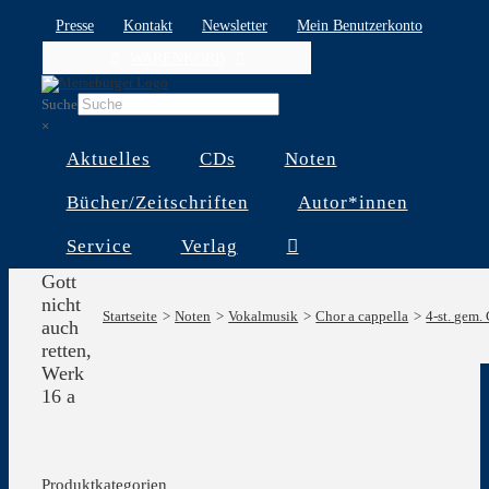
Skip
Presse
Kontakt
Newsletter
Mein Benutzerkonto
to
WARENKORB
content
Suche
×
Aktuelles
CDs
Noten
Bücher/Zeitschriften
Autor*innen
Sollte
Service
Verlag
aber
Gott
nicht
Startseite
Noten
Vokalmusik
Chor a cappella
4-st. gem.
auch
retten,
Werk
16 a
Produktkategorien