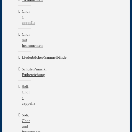
Chor
a
cappella
Chor
mit
Instrumenten
Liederbücher/Sammelbände
Schulen/musik.
Früherziehung
Soli,
Chor
a
cappella
Soli,
Chor
und
Instrumente