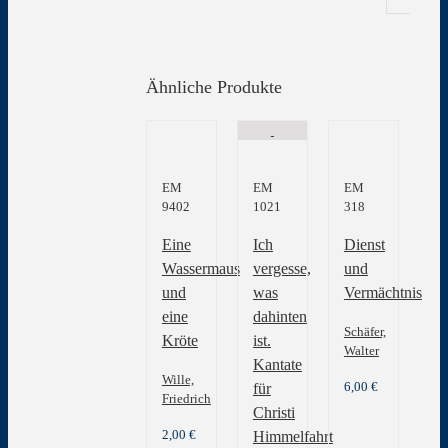
Ähnliche Produkte
EM
EM
EM
9402
1021
318
Eine
Ich
Dienst
Wassermaus
vergesse,
und
und
was
Vermächtnis
eine
dahinten
Schäfer,
Kröte
ist.
Walter
Kantate
Wille,
6,00
€
für
Friedrich
Christi
2,00
€
Himmelfahrt