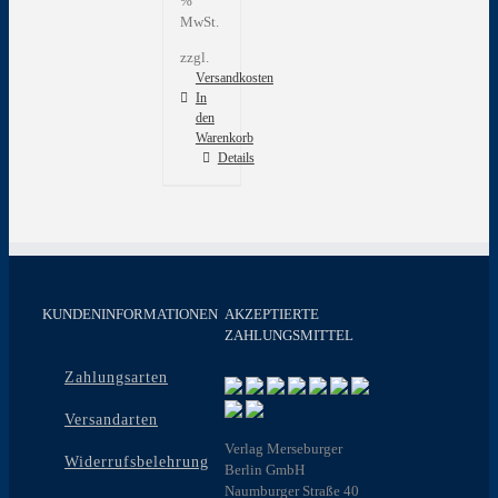
%
MwSt.
zzgl.
Versandkosten
In
den
Warenkorb
Details
KUNDENINFORMATIONEN
AKZEPTIERTE
ZAHLUNGSMITTEL
Zahlungsarten
Versandarten
Verlag Merseburger
Widerrufsbelehrung
Berlin GmbH
Naumburger Straße 40