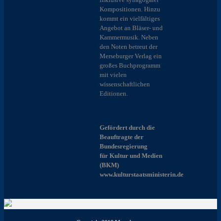
Kompositionen. Hinzu
kommt ein vielfältiges
Angebot an Bläser- und
Kammermusik. Neben
den Noten betreut der
Merseburger Verlag ein
großes Buchprogramm
mit vielen
wissenschaftlichen
Editionen.
Gefördert durch die
Beauftragte der
Bundesregierung
für Kultur und Medien
(BKM)
www.kulturstaatsministerin.de