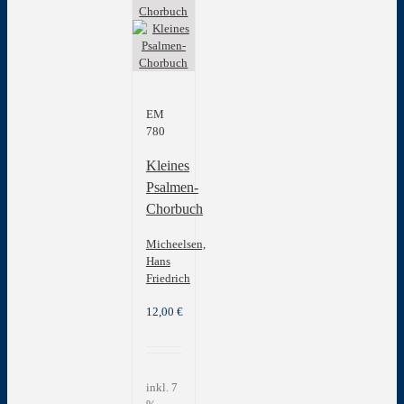
auf.
Die
Optionen
können
auf
der
EM
Produktseite
780
gewählt
werden
Kleines
Psalmen-
Chorbuch
Micheelsen,
Hans
Friedrich
12,00
€
inkl. 7