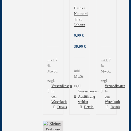
Bethke,
Neithard
Trier,
Johann
0,00
€
–
39,90
€
inkl. 7
inkl. 7
%
%
inkl.
MwSt.
MwSt.
MwSt.
zzgl.
zzgl.
zzgl.
Versandkosten
Versandkosten
In
Versandkosten
In
den
Ausführung
den
Warenkorb
wählen
Warenkorb
Dieses
Details
Details
Details
Produkt
weist
mehrere
Varianten