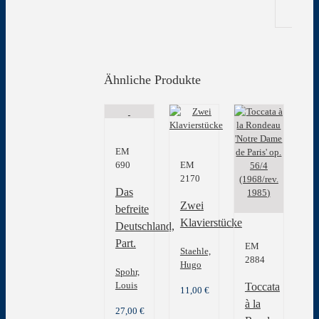
Ähnliche Produkte
EM
690
EM
2170
Das
Zwei
befreite
Klavierstücke
Deutschland,
Part.
EM
Staehle,
2884
Hugo
Spohr,
Louis
Toccata
11,00
€
à la
27,00
€