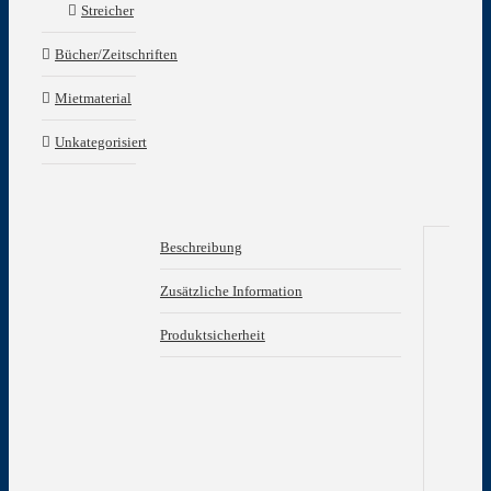
Streicher
Bücher/Zeitschriften
Mietmaterial
Unkategorisiert
Beschreibung
Be
Zusätzliche Information
Pur
Produktsicherheit
Sch
umf
alle
mus
Aus
sei
Zeit