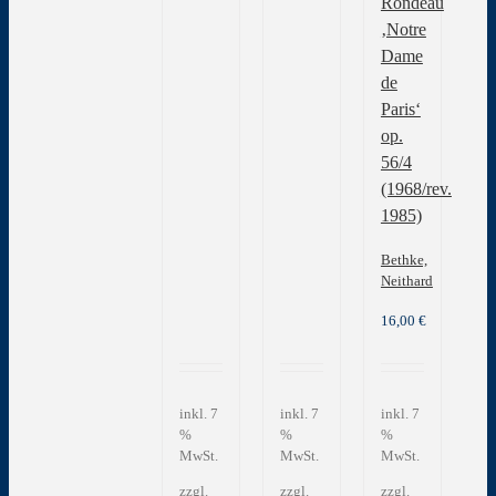
Rondeau
‚Notre
Dame
de
Paris‘
op.
56/4
(1968/rev.
1985)
Bethke,
Neithard
16,00
€
inkl. 7
inkl. 7
inkl. 7
%
%
%
MwSt.
MwSt.
MwSt.
zzgl.
zzgl.
zzgl.