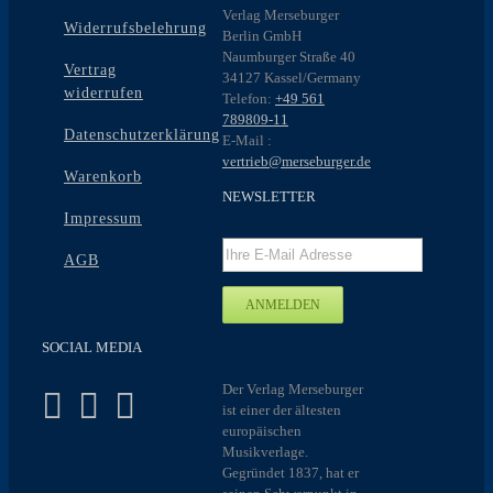
Verlag Merseburger
Widerrufsbelehrung
Berlin GmbH
Naumburger Straße 40
Vertrag
34127 Kassel/Germany
widerrufen
Telefon:
+49 561
789809-11
Datenschutzerklärung
E-Mail :
vertrieb@merseburger.de
Warenkorb
NEWSLETTER
Impressum
AGB
SOCIAL MEDIA
Der Verlag Merseburger
ist einer der ältesten
europäischen
Musikverlage.
Gegründet 1837, hat er