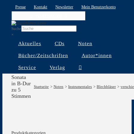
Skip
Presse
Kontakt
Newsletter
Mein Benutzerkonto
to
WARENKORB
content
Suche
×
Aktuelles
CDs
Noten
Bücher/Zeitschriften
Autor*innen
Service
Verlag
Sonata
in B-Dur
Startseite
Noten
Instrumentales
Blechbläser
verschi
zu 5
Stimmen
Produktkategorien