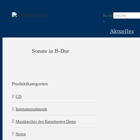
Skip
to
Suche
content
×
Aktuelles
Sonate in B-Dur
Produktkategorien
CD
Instrumentalmusik
Musikarchiv des Ratzeburger Doms
Noten