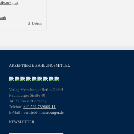
ndkosten
zzgl.
korb
Details
AKZEPTIERTE ZAHLUNGSMITTEL
Verlag Merseburger Berlin GmbH
Naumburger Straße 40
34127 Kassel/Germany
Telefon:
+49 561 789809-11
E-Mail :
vertrieb@merseburger.de
NEWSLETTER