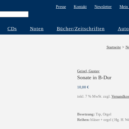
Presse
Kontakt
Newsletter
Mein 
CDs
Noten
Bücher/Zeitschriften
Auto
Startseite
N
Geisel, Gustav
Sonate in B-Dur
10,00
€
inkl. 7 % MwSt.
zzgl.
Versandkos
Besetzung:
Trp, Orgel
Reihen:
bläser + orgel ( Hg. H. We