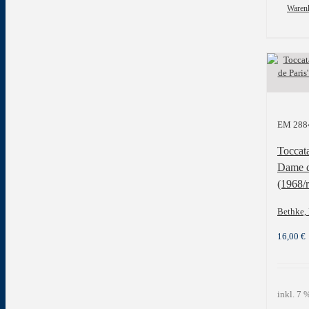
Waren
EM 288
Toccat
Dame d
(1968/r
Bethke, 
16,00
€
inkl. 7