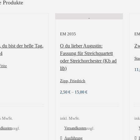
e Produkte
EM 2035
EM
, du bist der helle Tag,
O du lieber Augustin:
Zw
34
Fassung für Streichquartett
Sta
oder Streichorchester (Kb ad
Fritz
lib)
11
Zipp, Friedrich
2,50
€
–
15,00
€
 % MwSt.
inkl. MwSt.
ink
ndkosten
zzgl.
Versandkosten
zzgl.
Ausführung