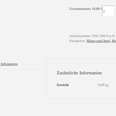
Sonate
Gesamtsumme
10,00
€
in
B-
Dur
Menge
Artikelnummer:
EM 1366 P.m.St
Kategorien:
Bläser und Orgel
,
Bl
e Information
Zusätzliche Information
Gewicht
0,08 kg