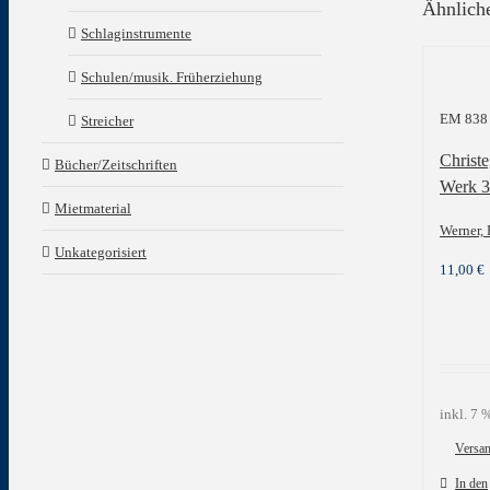
Ähnlich
Schlaginstrumente
Schulen/musik. Früherziehung
EM 838
Streicher
Christe
Bücher/Zeitschriften
Werk 
Mietmaterial
Werner, 
Unkategorisiert
11,00
€
inkl. 7
Versa
In den