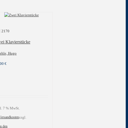
 2170
ei Klavierstücke
ehle, Hugo
,00
€
l. 7 % MwSt.
Versandkosten
zzgl.
In den