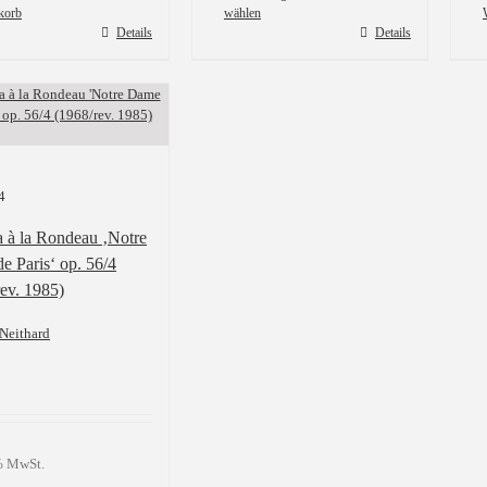
korb
wählen
Dieses
Details
Details
Produkt
weist
mehrere
Varianten
auf.
Die
Optionen
4
können
auf
a à la Rondeau ‚Notre
der
Produktseite
e Paris‘ op. 56/4
gewählt
ev. 1985)
werden
Neithard
 % MwSt.