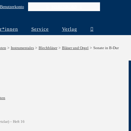
Benutzerkonto
WARENKORB
r*innen
Service
Verlag
oten
Instrumentales
Blechbläser
Bläser und Orgel
Sonate in B-Dur
ten
tzlar) – Heft 16