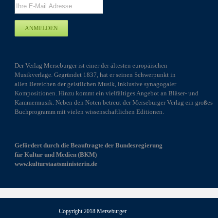
Der Verlag Merseburger ist einer der ältesten europäischen
Musikverlage. Gegründet 1837, hat er seinen Schwerpunkt in
allen Bereichen der geistlichen Musik, inklusive synagogaler
Kompositionen. Hinzu kommt ein vielfältiges Angebot an Bläser- und
Kammermusik. Neben den Noten betreut der Merseburger Verlag ein großes
Buchprogramm mit vielen wissenschaftlichen Editionen.
Gefördert durch die Beauftragte der Bundesregierung
für Kultur und Medien (BKM)
www.kulturstaatsministerin.de
Copyright 2018 Merseburger