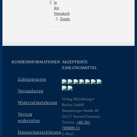
In
den
Warenkorb
Details
KUNDENINFORMATIONEN
AKZEPTIERTE
ZAHLUNGSMITTEL
Zahlungsarten
Versandarten
Verlag Merseburger
Widerrufsbelehrung
Berlin GmbH
Naumburger Straße 40
Vertrag
34127 Kassel/Germany
widerrufen
Telefon:
+49 561
789809-11
Datenschutzerklärung
E-Mail :