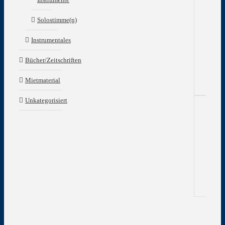
und
der
Solostimme(n)
Wei
–
Instrumentales
Erh
eur
Bücher/Zeitschriften
Glä
Mietmaterial
Unkategorisiert
Zu
In
Gew