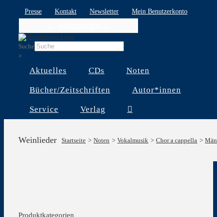
Skip
Presse
Kontakt
Newsletter
Mein Benutzerkonto
to
WARENKORB
content
Suche
×
Aktuelles
CDs
Noten
Bücher/Zeitschriften
Autor*innen
Service
Verlag
Weinlieder
Startseite
Noten
Vokalmusik
Chor a cappella
Män
Produktkategorien