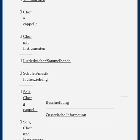
Chor
a
cappella
Chor
mit
Instrumenten
Liederbücher/Sammelbände
Schulen/musik.
Früherziehung
Soli,
Chor
Beschreibung
a
cappella
Be
Zusätzliche Information
Soli,
–
Chor
Die
und
Lie
Instrumente