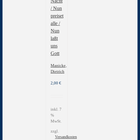
Nacht
/ Nun
preiset
alle /
Nun
laßt
uns
Gott
Manicke,
Dietrich
2,00
€
inkl. 7
%
MwSt.
zzgl.
Versandkosten