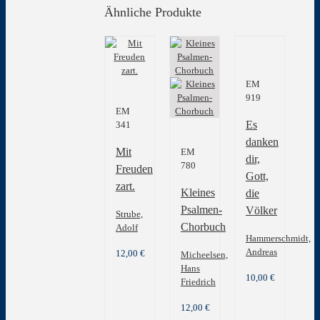
Ähnliche Produkte
EM
919
EM
Es
341
danken
Mit
EM
dir,
780
Freuden
Gott,
zart.
Kleines
die
Psalmen-
Völker
Strube,
Chorbuch
Adolf
Hammerschmidt,
Andreas
12,00
€
Micheelsen,
Hans
10,00
€
Friedrich
12,00
€