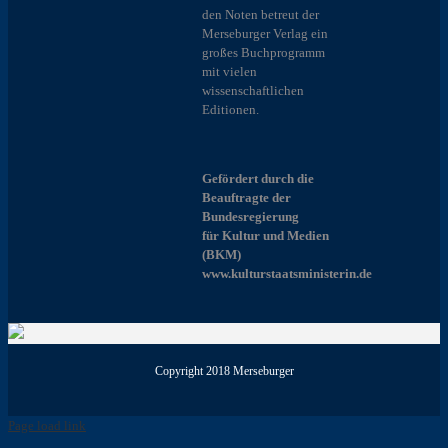
den Noten betreut der
Merseburger Verlag ein
großes Buchprogramm
mit vielen
wissenschaftlichen
Editionen.
Gefördert durch die
Beauftragte der
Bundesregierung
für Kultur und Medien
(BKM)
www.kulturstaatsministerin.de
Copyright 2018 Merseburger
Page load link