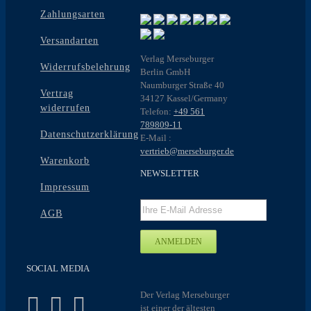
Zahlungsarten
Versandarten
Verlag Merseburger
Widerrufsbelehrung
Berlin GmbH
Naumburger Straße 40
Vertrag
34127 Kassel/Germany
widerrufen
Telefon:
+49 561
789809-11
Datenschutzerklärung
E-Mail :
vertrieb@merseburger.de
Warenkorb
NEWSLETTER
Impressum
AGB
SOCIAL MEDIA
Der Verlag Merseburger
ist einer der ältesten