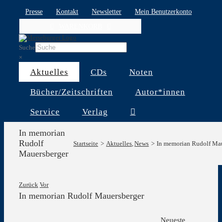
Skip
Presse
Kontakt
Newsletter
Mein Benutzerkonto
to
WARENKORB
content
Suche
×
Aktuelles
CDs
Noten
Bücher/Zeitschriften
Autor*innen
Service
Verlag
In memorian
Rudolf
Startseite
Aktuelles
News
In memorian Rudolf Ma
Mauersberger
Zurück
Vor
In memorian Rudolf Mauersberger
Zeige
Neueste