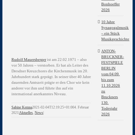
Bonhoeffer
2026
10 Jahre
Synagogalmusik
– ein Stück
Musikgeschichte
ANTON-
BRUCKNER-
Rudolf Mauersberger
ist am 22.02.1971 – also
FESTSPIELE
vor 50 Jahren – verstorben. Er hat als Leiter des
BERLIN
Dresdner Kreuzchores die Kirchenmusik im 20.
vom 04.09.
Jahrhundert stark geprägt. In seiner über 40 Jahre
bis zum
dauernden Amtszeit prägte er den Chor wie kein
11.10.2026
anderer vor ihm und führte ihn auf ein
zu
international anerkanntes Niveau.
Bruckners
130.
Sabine Kemna
2021-02-04T12:19:25+01:00
4. Februar
Todesjahr
2021
|
Aktuelles
,
News
|
2026