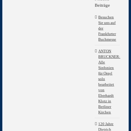
grösseres
Beiträge
Bild
Besuchen
Sie uns auf
der
Frankfurter
Buchmesse
ANTON
BRUCKNER:
Alle
Sinfonien
für Orgel
solo
bearbeitet
von
Eberhardt
Klotz in
Berliner
Kirchen
120 Jahre
Dietrich