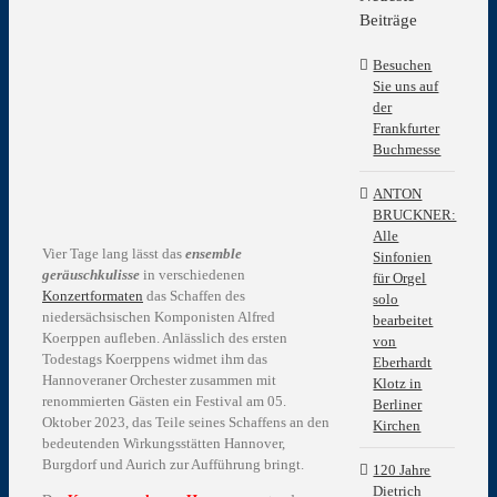
grösseres
Beiträge
Bild
Besuchen
Sie uns auf
der
Frankfurter
Buchmesse
ANTON
BRUCKNER:
Alle
Vier Tage lang lässt das
ensemble
Sinfonien
geräuschkulisse
in verschiedenen
für Orgel
Konzertformaten
das Schaffen des
solo
niedersächsischen Komponisten Alfred
bearbeitet
Koerppen aufleben. Anlässlich des ersten
von
Todestags Koerppens widmet ihm das
Eberhardt
Hannoveraner Orchester zusammen mit
Klotz in
renommierten Gästen ein Festival am 05.
Berliner
Oktober 2023, das Teile seines Schaffens an den
Kirchen
bedeutenden Wirkungsstätten Hannover,
Burgdorf und Aurich zur Aufführung bringt.
120 Jahre
Dietrich