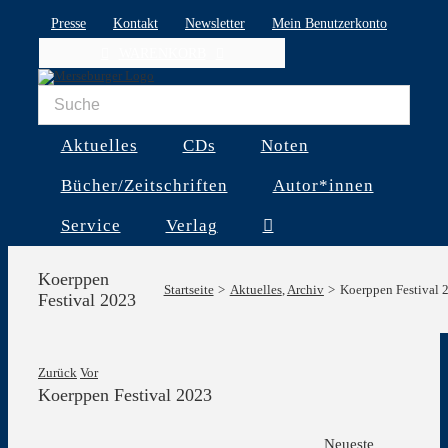
Skip
Presse
Kontakt
Newsletter
Mein Benutzerkonto
to
WARENKORB
content
Aktuelles
CDs
Noten
Bücher/Zeitschriften
Autor*innen
Service
Verlag
Koerppen
Startseite
Aktuelles
Archiv
Koerppen Festival 
Festival 2023
Zurück
Vor
Koerppen Festival 2023
Zeige
Neueste