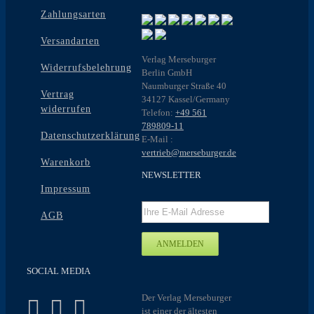
Zahlungsarten
Versandarten
Verlag Merseburger
Widerrufsbelehrung
Berlin GmbH
Naumburger Straße 40
Vertrag
34127 Kassel/Germany
widerrufen
Telefon:
+49 561
789809-11
Datenschutzerklärung
E-Mail :
vertrieb@merseburger.de
Warenkorb
NEWSLETTER
Impressum
AGB
SOCIAL MEDIA
Der Verlag Merseburger
ist einer der ältesten