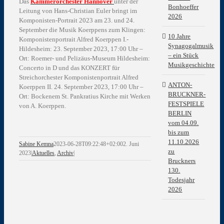
Das
Kammerorchester Hannover
unter der
Bonhoeffer
Leitung von Hans-Christian Euler bringt im
2026
Komponisten-Portrait 2023 am 23. und 24.
September die Musik Koerppens zum Klingen:
10 Jahre
Komponistenportrait Alfred Koerppen I.-
Synagogalmusik
Hildesheim: 23. September 2023, 17:00 Uhr –
– ein Stück
Ort: Roemer- und Pelizäus-Museum Hildesheim:
Musikgeschichte
Concerto in D und das KONZERT für
Streichorchester Komponistenportrait Alfred
ANTON-
Koerppen II. 24. September 2023, 17:00 Uhr –
BRUCKNER-
Ort: Bockenem St. Pankratius Kirche mit Werken
FESTSPIELE
von A. Koerppen.
BERLIN
vom 04.09.
bis zum
11.10.2026
Sabine Kemna
2023-06-28T09:22:48+02:00
2. Juni
zu
2023
|
Aktuelles
,
Archiv
|
Bruckners
130.
Todesjahr
2026