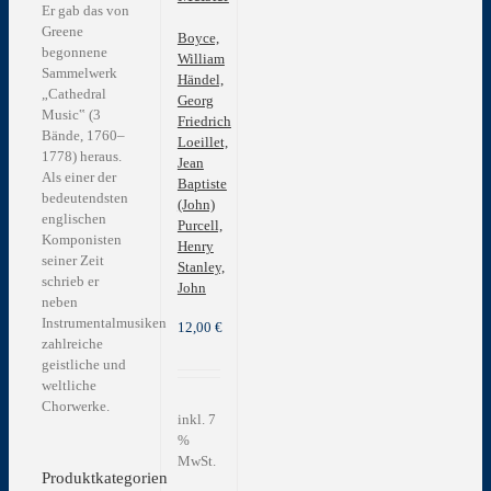
Er gab das von
Greene
Boyce,
begonnene
William
Sammelwerk
Händel,
„Cathedral
Georg
Music‟ (3
Friedrich
Bände, 1760–
Loeillet,
1778) heraus.
Jean
Als einer der
Baptiste
bedeutendsten
(John)
englischen
Purcell,
Komponisten
Henry
seiner Zeit
Stanley,
schrieb er
John
neben
Instrumentalmusiken
12,00
€
zahlreiche
geistliche und
weltliche
Chorwerke.
inkl. 7
%
MwSt.
Produktkategorien