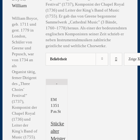
Festival“ (1737), Komponist der Chapel Royal
William
(1736) und Leiter der King’s Band of Music
(1755). Er gab das von Greene begonnene
William Boyce,
Sammelwerk „Cathedral Music‟ (3 Bände,
geb. 1711 und
1760–1778) heraus. Als einer der bedeutendsten
gest. 1779 in
englischen Komponisten seiner Zeit schrieb er
London,
neben Instrumentalmusiken zahlreiche
Schüler von
geistliche und weltliche Chorwerke.
Greene und
Pepusch, war
Beliebtheit
Zeige
3
von 1734 an
als
Organist tätig,
ferner Dirigent
des „Three
Choirs’
Festival“
EM
(1737),
1351
Komponist der
P.m.St
Chapel Royal
(1736) und
Stücke
Leiter der
alter
King’s Band of
Music (1755).
Meister