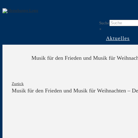
Skip
to
content
Suche
×
Aktuelles
Musik für den Frieden und Musik für Weihnach
Zurück
Musik für den Frieden und Musik für Weihnachten – Der
Zeige
grösseres
Bild