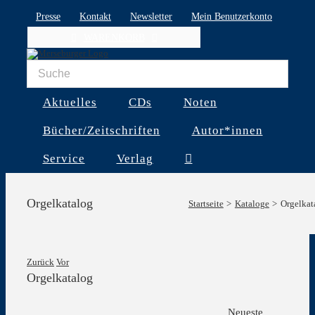
Skip
Presse
Kontakt
Newsletter
Mein Benutzerkonto
to
WARENKORB
content
Aktuelles
CDs
Noten
Bücher/Zeitschriften
Autor*innen
Service
Verlag
Orgelkatalog
Startseite
Kataloge
Orgelkat
Zurück
Vor
Orgelkatalog
Zeige
Neueste