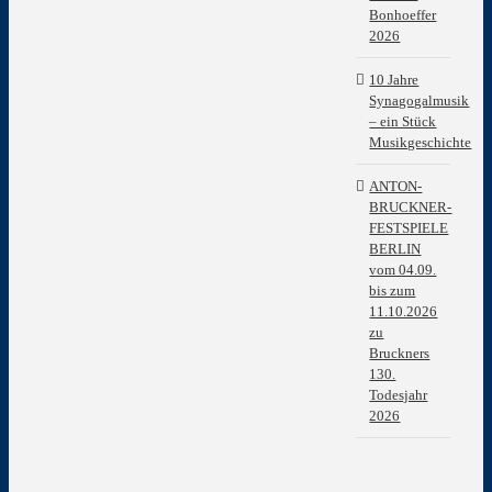
Bonhoeffer
2026
10 Jahre
Synagogalmusik
– ein Stück
Musikgeschichte
ANTON-
BRUCKNER-
FESTSPIELE
BERLIN
vom 04.09.
bis zum
11.10.2026
zu
Bruckners
130.
Todesjahr
2026