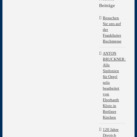
grösseres
Beiträge
Bild
Besuchen
Sie uns auf
der
Frankfurter
Buchmesse
ANTON
BRUCKNER:
Alle
Sinfonien
für Orgel
solo
bearbeitet
von
Eberhardt
Klotz in
Berliner
Kirchen
120 Jahre
Dietrich