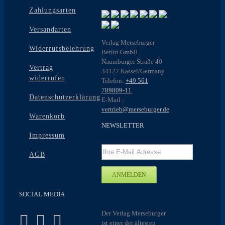
Zahlungsarten
Versandarten
Verlag Merseburger
Widerrufsbelehrung
Berlin GmbH
Naumburger Straße 40
Vertrag
34127 Kassel/Germany
widerrufen
Telefon:
+49 561
789809-11
Datenschutzerklärung
E-Mail :
vertrieb@merseburger.de
Warenkorb
NEWSLETTER
Impressum
AGB
SOCIAL MEDIA
Der Verlag Merseburger
ist einer der ältesten