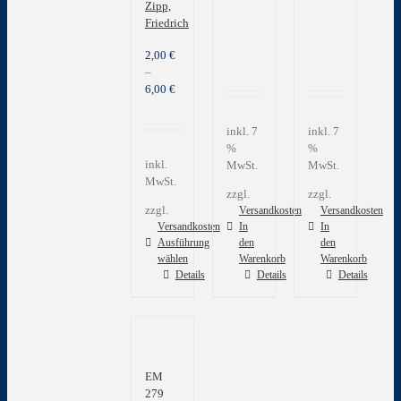
Zipp,
Friedrich
2,00
€
–
6,00
€
inkl. 7
inkl. 7
%
%
inkl.
MwSt.
MwSt.
MwSt.
zzgl.
zzgl.
zzgl.
Versandkosten
Versandkosten
Versandkosten
In
In
Ausführung
den
den
wählen
Warenkorb
Warenkorb
Dieses
Details
Details
Details
Produkt
weist
mehrere
Varianten
auf.
EM
Die
279
Optionen