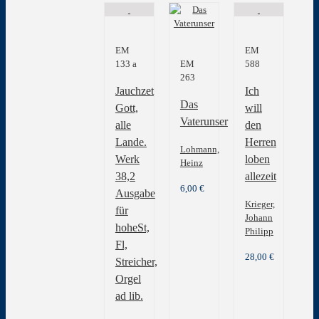
EM
EM
133 a
EM
588
263
Jauchzet
Ich
Das
Gott,
will
Vaterunser
alle
den
Lande.
Herren
Lohmann,
Werk
loben
Heinz
38,2
allezeit
6,00
€
Ausgabe
Krieger,
für
Johann
hoheSt,
Philipp
Fl,
28,00
€
Streicher,
Orgel
ad lib.