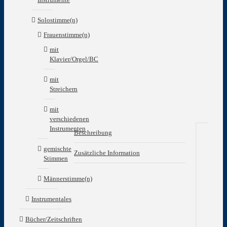
Solostimme(n)
Frauenstimme(n)
mit
Klavier/Orgel/BC
mit
Streichern
mit
verschiedenen
Instrumenten
Beschreibung
Be
gemischte
Zusätzliche Information
Stimmen
Wa
Männerstimme(n)
sch
ein
Instrumentales
jun
Me
Ged
Bücher/Zeitschriften