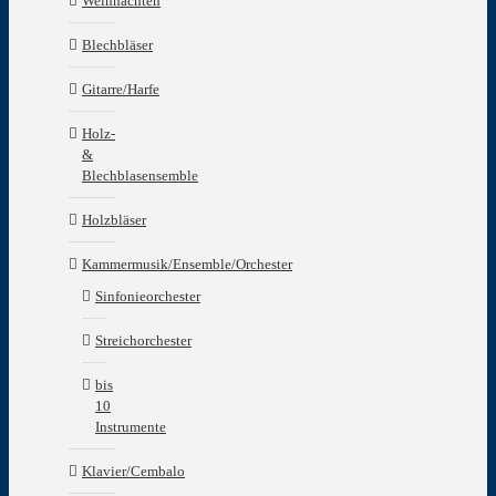
Weihnachten
Blechbläser
Gitarre/Harfe
Holz-
&
Blechblasensemble
Holzbläser
Kammermusik/Ensemble/Orchester
Sinfonieorchester
Streichorchester
bis
10
Instrumente
Klavier/Cembalo