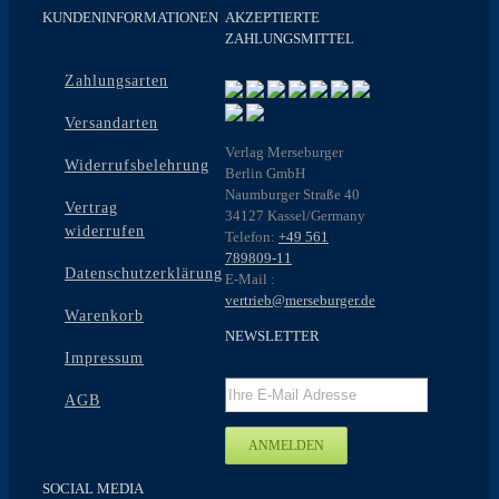
KUNDENINFORMATIONEN
AKZEPTIERTE
ZAHLUNGSMITTEL
Zahlungsarten
Versandarten
Verlag Merseburger
Widerrufsbelehrung
Berlin GmbH
Naumburger Straße 40
Vertrag
34127 Kassel/Germany
widerrufen
Telefon:
+49 561
789809-11
Datenschutzerklärung
E-Mail :
vertrieb@merseburger.de
Warenkorb
NEWSLETTER
Impressum
AGB
SOCIAL MEDIA