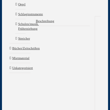
Orgel
Schlaginstrumente
Beschreibung
Schulen/musik.
Früherziehung
Be
Streicher
Der
Kom
Bücher/Zeitschriften
sch
zu
Mietmaterial
Wer
„Ab
ist
Unkategorisiert
kei
Vio
Es
fehl
ihm
daz
der
kon
Dia