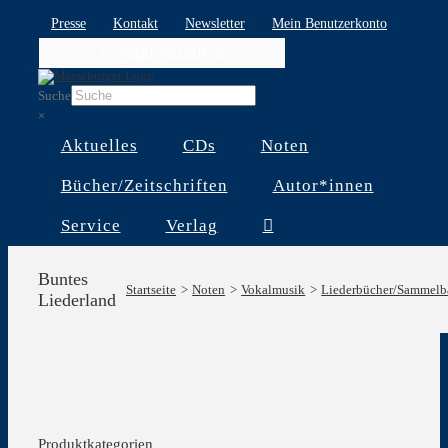
Skip
Presse
Kontakt
Newsletter
Mein Benutzerkonto
to
WARENKORB
content
Suche
×
Aktuelles
CDs
Noten
Bücher/Zeitschriften
Autor*innen
Service
Verlag
Buntes
Startseite
Noten
Vokalmusik
Liederbücher/Sammelb
Liederland
Produktkategorien