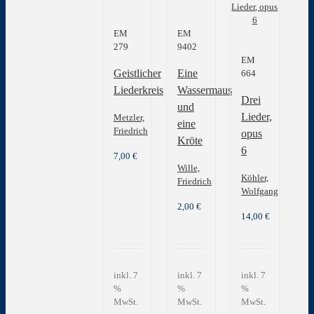
EM
EM
279
9402
EM
Geistlicher
Eine
664
Liederkreis
Wassermaus
Drei
und
Lieder,
Metzler,
eine
Friedrich
opus
Kröte
6
7,00
€
Wille,
Köhler,
Friedrich
Wolfgang
2,00
€
14,00
€
inkl. 7
inkl. 7
inkl. 7
%
%
%
MwSt.
MwSt.
MwSt.