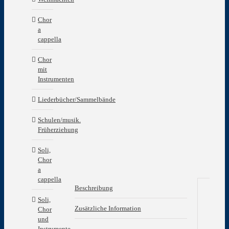
Chor
a
cappella
Chor
mit
Instrumenten
Liederbücher/Sammelbände
Schulen/musik.
Früherziehung
Soli,
Chor
a
cappella
Beschreibung
Soli,
Be
Zusätzliche Information
Chor
und
Nac
Instrumente