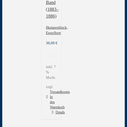
Band
(1883–
1886)
Humperdinck,
Engelbert
36,00
€
inkl. 7
%
MwSt.
zzgl.
Versandkosten
In
den
Warenkorb
Details