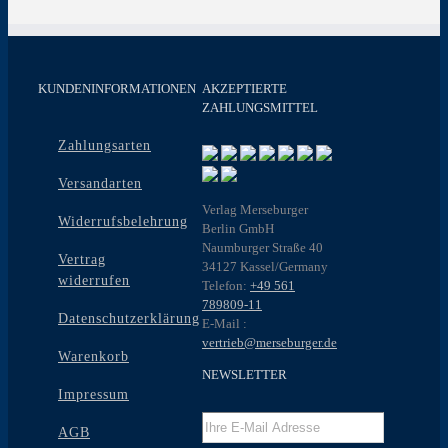
KUNDENINFORMATIONEN
AKZEPTIERTE
ZAHLUNGSMITTEL
Zahlungsarten
Versandarten
Verlag Merseburger
Widerrufsbelehrung
Berlin GmbH
Naumburger Straße 40
Vertrag
34127 Kassel/Germany
widerrufen
Telefon:
+49 561
789809-11
Datenschutzerklärung
E-Mail :
vertrieb@merseburger.de
Warenkorb
NEWSLETTER
Impressum
AGB