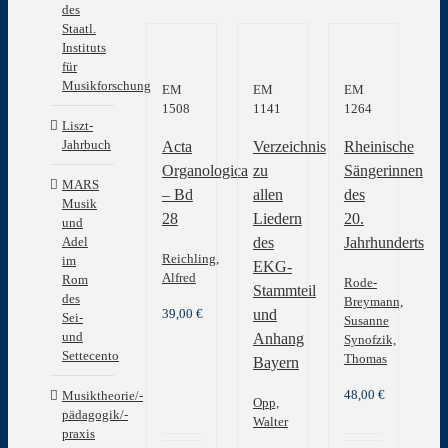
des
Staatl.
Instituts
für
Musikforschung
EM
EM
EM
1508
1141
1264
Liszt-
Jahrbuch
Acta
Verzeichnis
Rheinische
Organologica
zu
Sängerinnen
MARS
– Bd
allen
des
Musik
28
Liedern
20.
und
Adel
des
Jahrhunderts
Reichling,
im
EKG-
Alfred
Rom
Rode-
Stammteil
des
Breymann,
39,00
€
und
Sei-
Susanne
und
Anhang
Synofzik,
Settecento
Thomas
Bayern
48,00
€
Musiktheorie/-
Opp,
pädagogik/-
Walter
praxis