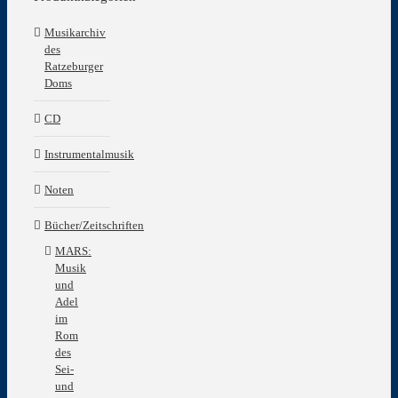
Musikarchiv
des
Ratzeburger
Doms
CD
Instrumentalmusik
Noten
Bücher/Zeitschriften
MARS:
Musik
und
Adel
im
Rom
des
Sei-
und