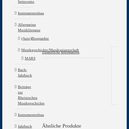
Settecento
Instrumentenbau
Allgemeine
Musikliteratur
(Auto)Biographie
Musikgeschichte/Musikwissenschaft
Zusätzliche Information
MARS
Zu
In
Bach-
Jahrbuch
Gew
Beiträge
zur
Rheinischen
Musikgeschichte
Instrumentenbau
Ähnliche Produkte
Jahrbuch