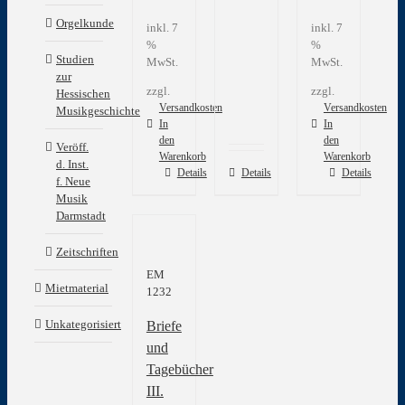
Orgelkunde
inkl. 7
inkl. 7
%
%
Studien
MwSt.
MwSt.
zur
zzgl.
zzgl.
Hessischen
Versandkosten
Versandkosten
Musikgeschichte
In
In
den
den
Veröff.
Warenkorb
Warenkorb
d. Inst.
Details
Details
Details
f. Neue
Musik
Darmstadt
Zeitschriften
EM
Mietmaterial
1232
Unkategorisiert
Briefe
und
Tagebücher
III.