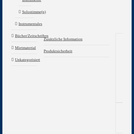
Solostimme(n)
Instrumentales
Bücher/Zeitschriften
Zusätzliche Information
Mietmaterial
Zu
Produktsicherheit
In
Unkategorisiert
Gew
Edi