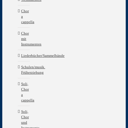
Chor
a
cappella
Chor
mit
Instrumenten
Liederbücher/Sammelbände
Schulen/musik.
Früherziehung
Soli,
Chor
a
cappella
Soli,
Chor
und
Instrumente