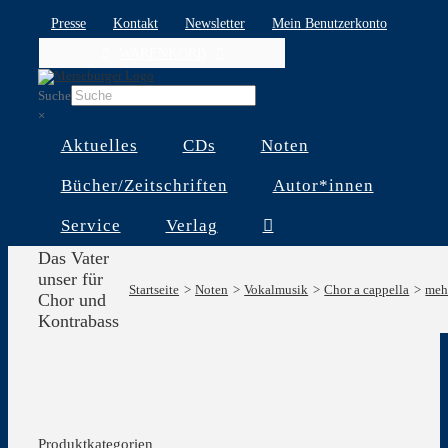
Skip
Presse
Kontakt
Newsletter
Mein Benutzerkonto
to
WARENKORB
content
Suche
×
Aktuelles
CDs
Noten
Bücher/Zeitschriften
Autor*innen
Service
Verlag
Das Vater
unser für
Startseite
Noten
Vokalmusik
Chor a cappella
meh
Chor und
Kontrabass
Produktkategorien