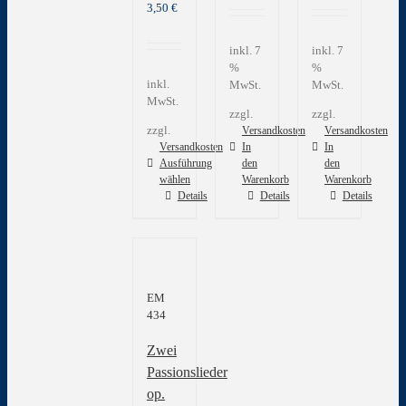
3,50
€
inkl. 7
inkl. 7
%
%
inkl.
MwSt.
MwSt.
MwSt.
zzgl.
zzgl.
zzgl.
Versandkosten
Versandkosten
Versandkosten
In
In
Ausführung
den
den
wählen
Warenkorb
Warenkorb
Dieses
Details
Details
Details
Produkt
weist
mehrere
Varianten
auf.
EM
Die
434
Optionen
können
Zwei
auf
der
Passionslieder
Produktseite
op.
gewählt