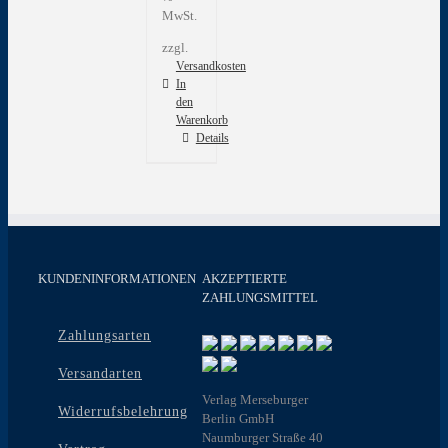
MwSt.
zzgl.
Versandkosten
In
den
Warenkorb
Details
KUNDENINFORMATIONEN
AKZEPTIERTE
ZAHLUNGSMITTEL
Zahlungsarten
Versandarten
Verlag Merseburger
Widerrufsbelehrung
Berlin GmbH
Naumburger Straße 40