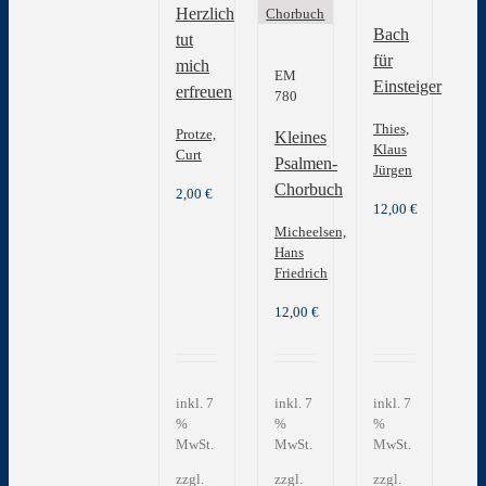
Herzlich
Bach
tut
für
mich
EM
Einsteiger
erfreuen
780
Thies,
Protze,
Kleines
Klaus
Curt
Psalmen-
Jürgen
Chorbuch
2,00
€
12,00
€
Micheelsen,
Hans
Friedrich
12,00
€
inkl. 7
inkl. 7
inkl. 7
%
%
%
MwSt.
MwSt.
MwSt.
zzgl.
zzgl.
zzgl.