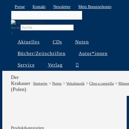
Skip
Presse
Kontakt
Newsletter
Mein Benutzerkonto
to
WARENKORB
content
Suche
×
Aktuelles
CDs
Noten
Bücher/Zeitschriften
Autor*innen
Service
Verlag
Der
Krakauer
Startseite
Noten
Vokalmusik
Chor a cappella
Männe
(Polen)
Produktkategorien