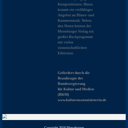
Kompositionen. Hinzu
kommt ein vielfältiges
Angebot an Bläser- und
Kammermusik. Neben
den Noten betreut der
Merseburger Verlag ein
großes Buchprogramm
mit vielen
wissenschaftlichen
Editionen.
Gefördert durch die
Beauftragte der
Bundesregierung
für Kultur und Medien
(BKM)
www.kulturstaatsministerin.de
Copyright 2018 Merseburger