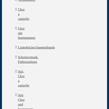
Chor
a
cappella
Chor
mit
Instrumenten
Liederbücher/Sammelbände
Schulen/musik.
Früherziehung
Soli,
Chor
a
cappella
Soli,
Chor
und
Instrumente