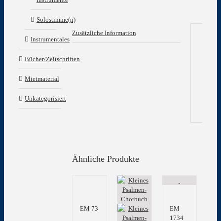
Solostimme(n)
Zusätzliche Information
Instrumentales
Zu
Bücher/Zeitschriften
In
Mietmaterial
Gew
Unkategorisiert
Ähnliche Produkte
EM 73
EM
1734