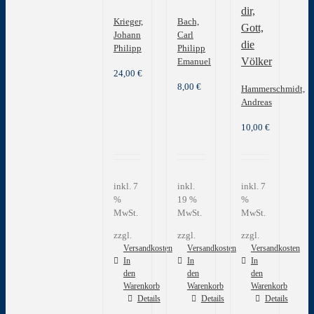
dir,
Krieger,
Bach,
Gott,
Johann
Carl
die
Philipp
Philipp
Völker
Emanuel
24,00
€
8,00
€
Hammerschmidt,
Andreas
10,00
€
inkl. 7
inkl.
inkl. 7
%
19 %
%
MwSt.
MwSt.
MwSt.
zzgl.
zzgl.
zzgl.
Versandkosten
Versandkosten
Versandkosten
In
In
In
den
den
den
Warenkorb
Warenkorb
Warenkorb
Details
Details
Details