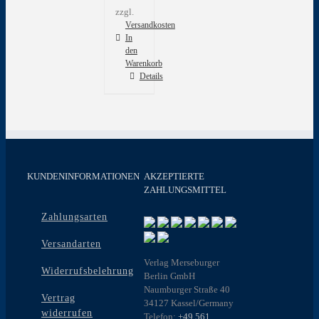
zzgl.
Versandkosten
In
den
Warenkorb
Details
KUNDENINFORMATIONEN
AKZEPTIERTE
ZAHLUNGSMITTEL
Zahlungsarten
Versandarten
Verlag Merseburger
Widerrufsbelehrung
Berlin GmbH
Naumburger Straße 40
Vertrag
34127 Kassel/Germany
widerrufen
Telefon:
+49 561