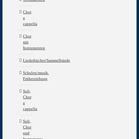
Chor
a
cappella
Chor
mit
Instrumenten
Liederbücher/Sammelbände
Schulen/musik.
Früherziehung
Soli,
Chor
a
cappella
Soli,
Chor
und
Instrumente