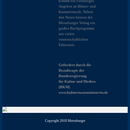
kommt ein vielfältiges
Angebot an Bläser- und
Kammermusik. Neben
den Noten betreut der
Merseburger Verlag ein
großes Buchprogramm
mit vielen
wissenschaftlichen
Editionen.
Gefördert durch die
Beauftragte der
Bundesregierung
für Kultur und Medien
(BKM)
www.kulturstaatsministerin.de
Copyright 2018 Merseburger