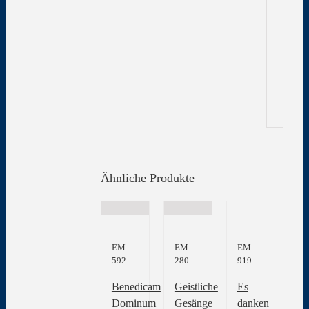
Zu
In
Gew
Ähnliche Produkte
EM
EM
EM
592
280
919
Benedicam
Geistliche
Es
Dominum
Gesänge
danken