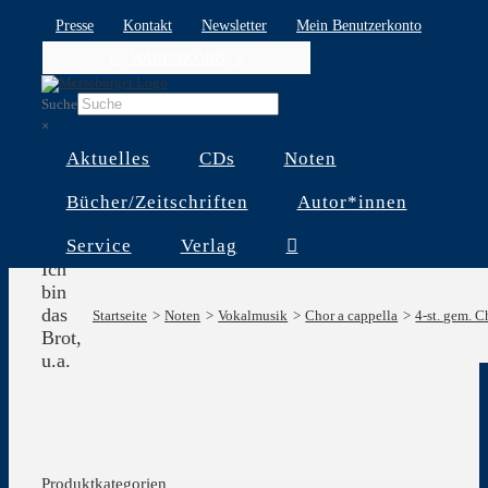
Skip
Presse
Kontakt
Newsletter
Mein Benutzerkonto
to
WARENKORB
content
Suche
×
Aktuelles
CDs
Noten
Bücher/Zeitschriften
Autor*innen
Service
Verlag
Ich
bin
das
Startseite
Noten
Vokalmusik
Chor a cappella
4-st. gem. C
Brot,
u.a.
Produktkategorien