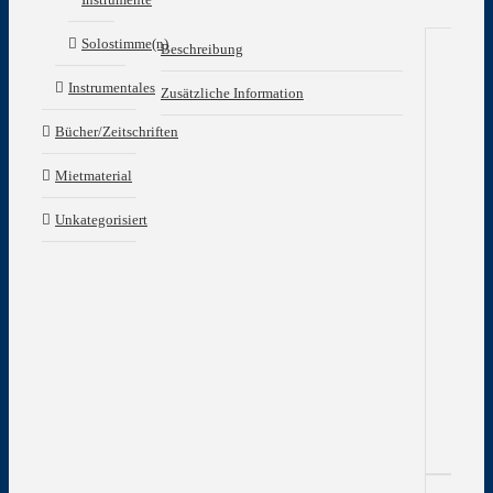
Solostimme(n)
Beschreibung
Be
Instrumentales
Zusätzliche Information
Bücher/Zeitschriften
Pet
Joh
–
Mietmaterial
Ich
bin
Unkategorisiert
das
Bro
Nas
Hil
–
Jes
Chr
uns
Hei