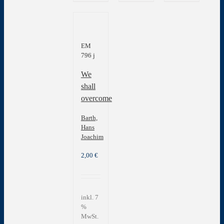
EM
796 j
We
shall
overcome
Barth,
Hans
Joachim
2,00
€
inkl. 7
%
MwSt.