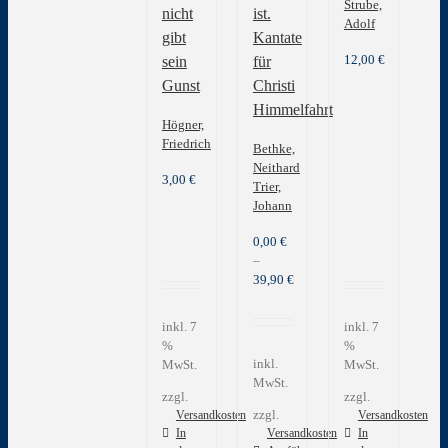
Strube,
nicht
ist.
Adolf
gibt
Kantate
12,00
€
sein
für
Gunst
Christi
Himmelfahrt
Högner,
Friedrich
Bethke,
Neithard
3,00
€
Trier,
Johann
0,00
€
–
39,90
€
inkl. 7
inkl. 7
%
%
inkl.
MwSt.
MwSt.
MwSt.
zzgl.
zzgl.
zzgl.
Versandkosten
Versandkosten
In
Versandkosten
In