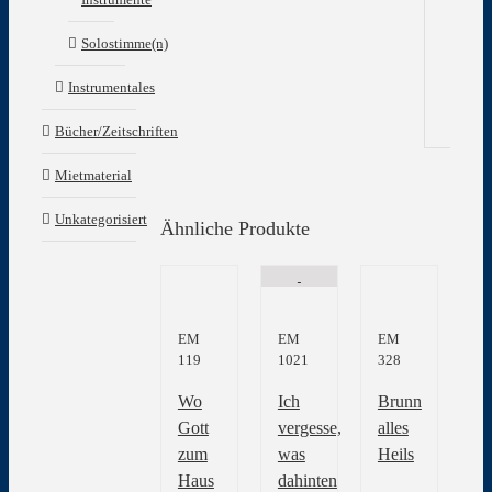
In
Solostimme(n)
Gew
Instrumentales
Bücher/Zeitschriften
Mietmaterial
Unkategorisiert
Ähnliche Produkte
EM
EM
EM
119
1021
328
Wo
Ich
Brunn
Gott
vergesse,
alles
zum
was
Heils
Haus
dahinten