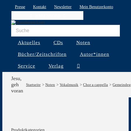
Skip
Presse
Kontakt
Newsletter
Mein Benutzerkonto
to
WARENKORB
content
Aktuelles
CDs
Noten
Bücher/Zeitschriften
Autor*innen
Service
Verlag
Jesu,
geh
Startseite
Noten
Vokalmusik
Chor a cappella
Gemeindeg
voran
Produktkategorien