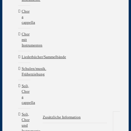
Chor
a
cappella
Chor
mit
Instrumenten
Liederbücher/Sammelbände
Schulen/musik.
Früherziehung
Soli,
Chor
a
cappella
Soli,
Zusätzliche Information
Chor
und
Zu
Instrumente