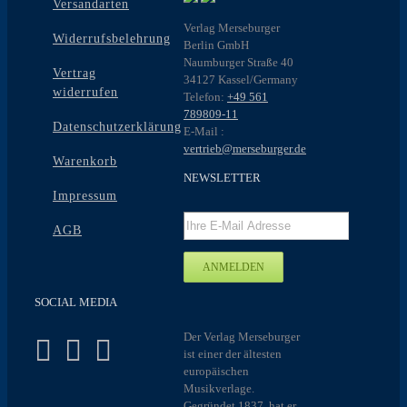
Versandarten
werden
Verlag Merseburger
Widerrufsbelehrung
Berlin GmbH
Naumburger Straße 40
Vertrag
34127 Kassel/Germany
widerrufen
Telefon:
+49 561
789809-11
Datenschutzerklärung
E-Mail :
vertrieb@merseburger.de
Warenkorb
NEWSLETTER
Impressum
AGB
SOCIAL MEDIA
Der Verlag Merseburger
ist einer der ältesten
europäischen
Musikverlage.
Gegründet 1837, hat er