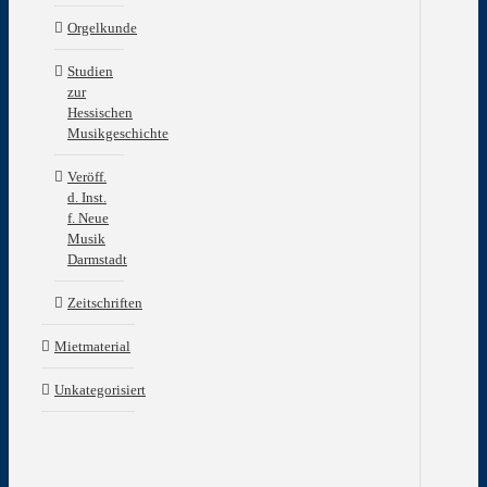
Zeit
Orgelkunde
„Mu
und
Studien
Kir
zur
·
Hessischen
Pro
Musikgeschichte
Die
Ent
Veröff.
der
d. Inst.
ev.
f. Neue
Kir
Musik
zwi
Darmstadt
193
und
Zeitschriften
194
·
Mietmaterial
Rie
Die
Ern
Unkategorisiert
der
Kic
im
Dri