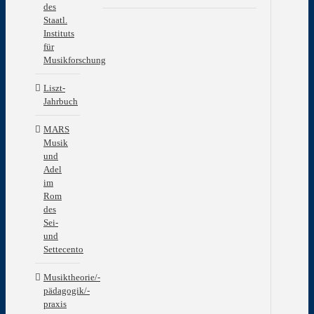
des
Inha
Staatl.
Düm
Instituts
Die
für
Gle
Musikforschung
der
mus
Liszt-
Org
Jahrbuch
im
NS-
MARS
Sta
Musik
·
und
Mar
Adel
Der
im
We
Rom
der
des
Kir
Sei-
in
und
der
Settecento
nat
Zei
Musiktheorie/-
im
pädagogik/-
Spi
praxis
der