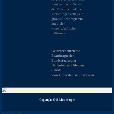
Kammermusik. Neben
den Noten betreut der
Merseburger Verlag ein
großes Buchprogramm
mit vielen
wissenschaftlichen
Editionen.
Gefördert durch die
Beauftragte der
Bundesregierung
für Kultur und Medien
(BKM)
www.kulturstaatsministerin.de
Copyright 2018 Merseburger
Page load link