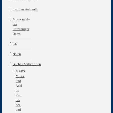
Instrumentalmusik
Musikarchiv
des
Ratzeburger
Doms
CD
Noten
Bücher/Zeitschriften
MARS:
Musik
und
Adel
im
Rom
des
Sei-
und