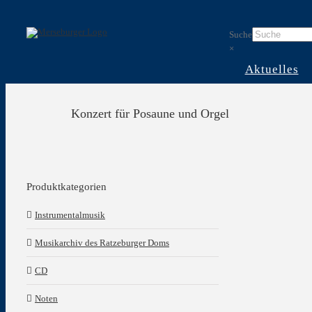
Skip
to
Suche
content
×
Aktuelles
Konzert für Posaune und Orgel
Produktkategorien
Instrumentalmusik
Musikarchiv des Ratzeburger Doms
CD
Noten