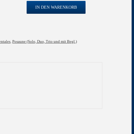
IN DEN WARENKORB
entales
,
Posaune (Solo, Duo, Trio und mit Begl.)