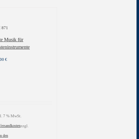
 871
te Musik für
steninstrumente
,00
€
l. 7 % MwSt.
Versandkosten
zzgl.
In den