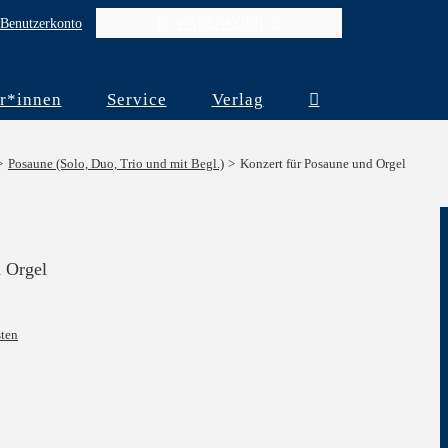
Benutzerkonto
WARENKORB
r*innen
Service
Verlag
Posaune (Solo, Duo, Trio und mit Begl.)
Konzert für Posaune und Orgel
d Orgel
ten