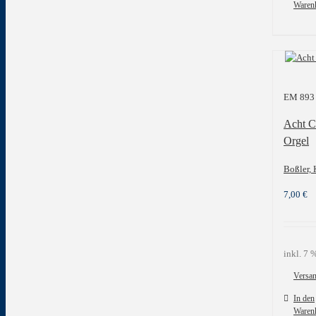
Waren
EM 893
Acht Ch
Orgel
Boßler, 
7,00
€
inkl. 7
Versa
In den
Waren