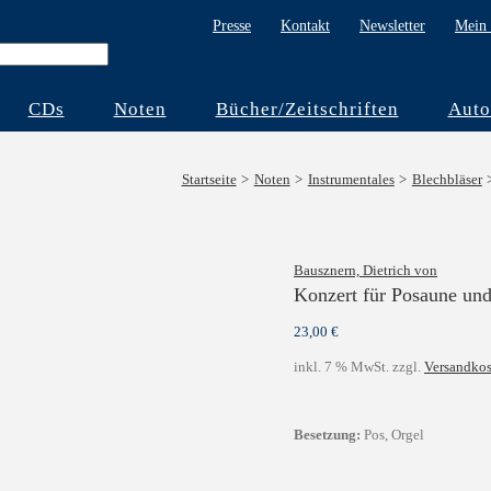
Presse
Kontakt
Newsletter
Mein 
CDs
Noten
Bücher/Zeitschriften
Auto
Startseite
Noten
Instrumentales
Blechbläser
Bausznern, Dietrich von
Konzert für Posaune un
23,00
€
inkl. 7 % MwSt.
zzgl.
Versandkos
Besetzung:
Pos, Orgel