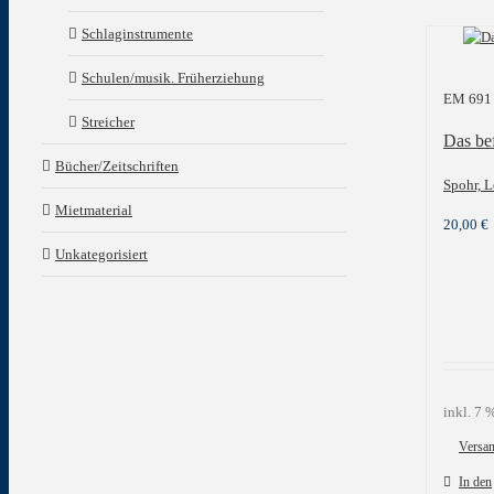
Schlaginstrumente
Schulen/musik. Früherziehung
EM 691
Streicher
Das be
Bücher/Zeitschriften
Spohr, L
Mietmaterial
20,00
€
Unkategorisiert
inkl. 7
Versa
In den