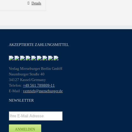
Details
AKZEPTIERTE ZAHLUNGSMITTEL
Verlag Merseburger Berlin GmbH
Naumburger Straße 40
34127 Kassel/Germany
Telefon:
+49 561 789809-11
E-Mail :
vertrieb@merseburger.de
NEWSLETTER