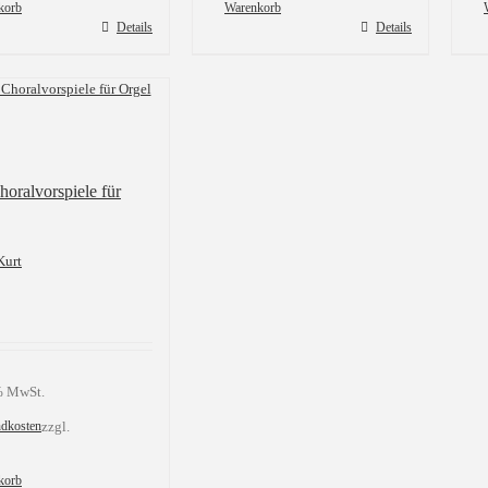
korb
Warenkorb
Details
Details
oralvorspiele für
Kurt
 % MwSt.
ndkosten
zzgl.
korb