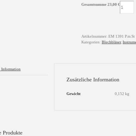
Konzert
Gesamtsumme
23,00
€
für
Posaune
und
Orgel
Menge
Artikelnummer:
EM 1391 P.m.St
Kategorien:
Blechbläser
,
Instrum
e Information
Zusätzliche Information
Gewicht
0,152 kg
e Produkte