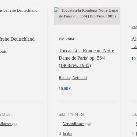
EM
freite Deutschland
Al
EM 2884
Ta
Toccata à la Rondeau ‚Notre
ouis
Dame de Paris‘ op. 56/4
10
(1968/rev. 1985)
Bethke, Neithard
16,00
€
 % MwSt.
inkl. 7 % MwSt.
ink
ndkosten
zzgl.
Versandkosten
zzgl.
In den