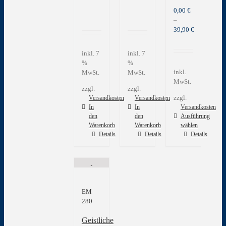
0,00
€
–
39,90
€
inkl. 7
inkl. 7
%
%
inkl.
MwSt.
MwSt.
MwSt.
zzgl.
zzgl.
zzgl.
Versandkosten
Versandkosten
In
In
Versandkosten
den
den
Ausführung
Warenkorb
Warenkorb
wählen
Dieses
Details
Details
Details
Produkt
weist
mehrere
Varianten
auf.
EM
Die
280
Optionen
können
Geistliche
auf