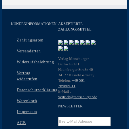
KUNDENINFORMATIONEN
AKZEPTIERTE
ZAHLUNGSMITTEL
Zahlungsarten
Versandarten
Verlag Merseburger
Widerrufsbelehrung
Berlin GmbH
Naumburger Straße 40
Vertrag
34127 Kassel/Germany
widerrufen
Telefon:
+49 561
789809-11
Datenschutzerklärung
E-Mail :
vertrieb@merseburger.de
Warenkorb
NEWSLETTER
Impressum
AGB