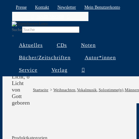
Skip
Presse
Kontakt
Newsletter
Mein Benutzerkonto
to
WARENKORB
content
Suche
×
Aktuelles
CDs
Noten
Bücher/Zeitschriften
Autor*innen
Service
Verlag
Licht, o
Licht
von
Startseite
Weihnachten
Vokalmusik
Solostimme(n)
Männers
Gott
geboren
Produktkategorien