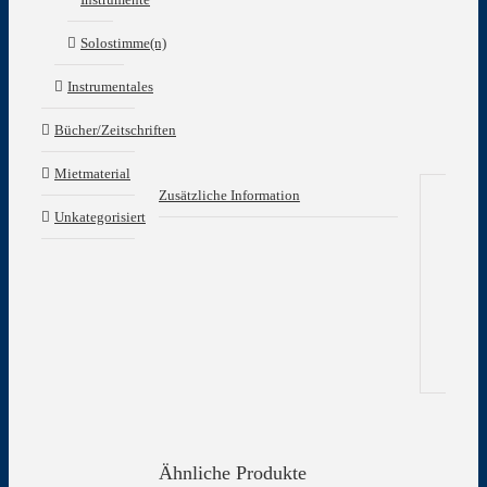
Solostimme(n)
Instrumentales
Bücher/Zeitschriften
Mietmaterial
Zusätzliche Information
Unkategorisiert
Zu
In
Gew
Ähnliche Produkte