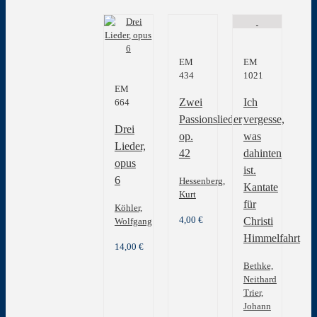
EM
EM
434
1021
EM
Zwei
Ich
664
Passionslieder
vergesse,
Drei
op.
was
Lieder,
42
dahinten
opus
ist.
6
Hessenberg,
Kantate
Kurt
für
Köhler,
4,00
€
Christi
Wolfgang
Himmelfahrt
14,00
€
Bethke,
Neithard
Trier,
Johann