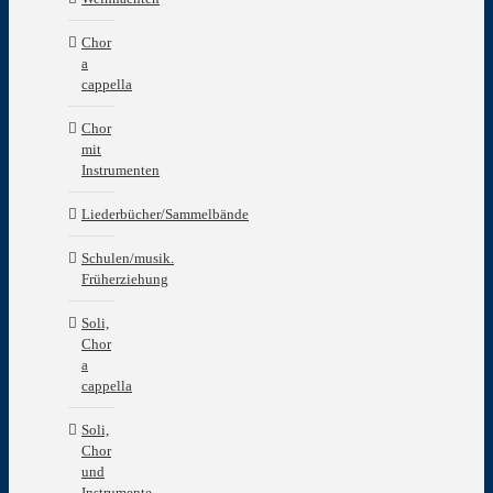
Chor
a
cappella
Chor
mit
Instrumenten
Liederbücher/Sammelbände
Schulen/musik.
Früherziehung
Soli,
Chor
a
cappella
Soli,
Chor
und
Instrumente