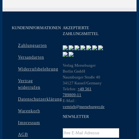
KUNDENINFORMATIONEN
AKZEPTIERTE
ZAHLUNGSMITTEL
Zahlungsarten
Versandarten
Verlag Merseburger
Widerrufsbelehrung
Berlin GmbH
Naumburger Straße 40
Vertrag
34127 Kassel/Germany
widerrufen
Telefon:
+49 561
789809-11
Datenschutzerklärung
E-Mail :
vertrieb@merseburger.de
Warenkorb
NEWSLETTER
Impressum
AGB