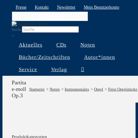
Skip
Presse
Kontakt
Newsletter
Mein Benutzerkonto
to
WARENKORB
content
Suche
×
Aktuelles
CDs
Noten
Bücher/Zeitschriften
Autor*innen
Service
Verlag
Partita
e-moll
Startseite
Noten
Instrumentales
Orgel
Freie Orgelstücke
Op.3
Produktkategorien