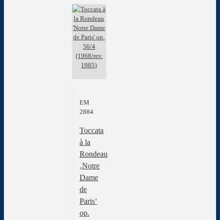
EM
2884
Toccata
à la
Rondeau
‚Notre
Dame
de
Paris‘
op.