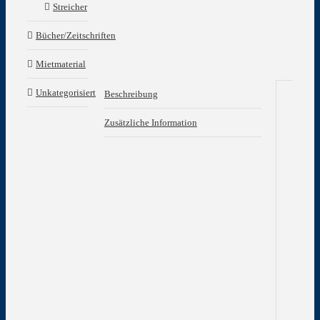
Streicher
Bücher/Zeitschriften
Mietmaterial
Unkategorisiert
Beschreibung
Be
Zusätzliche Information
Part
in
e-
Mol
übe
ein
eig
Mel
zu
de
Kle
Tex
‚Go