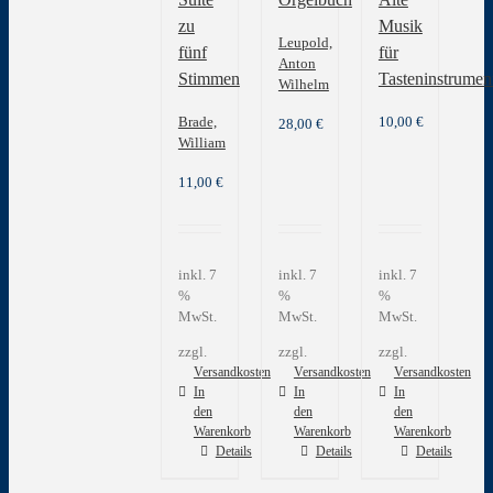
zu
Musik
Leupold,
fünf
für
Anton
Stimmen
Tasteninstrumen
Wilhelm
Brade,
10,00
€
28,00
€
William
11,00
€
inkl. 7
inkl. 7
inkl. 7
%
%
%
MwSt.
MwSt.
MwSt.
zzgl.
zzgl.
zzgl.
Versandkosten
Versandkosten
Versandkosten
In
In
In
den
den
den
Warenkorb
Warenkorb
Warenkorb
Details
Details
Details