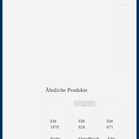
Zu
In
Gew
Ähnliche Produkte
EM
EM
EM
1978
828
871
Suite
Orgelbuch
Alte