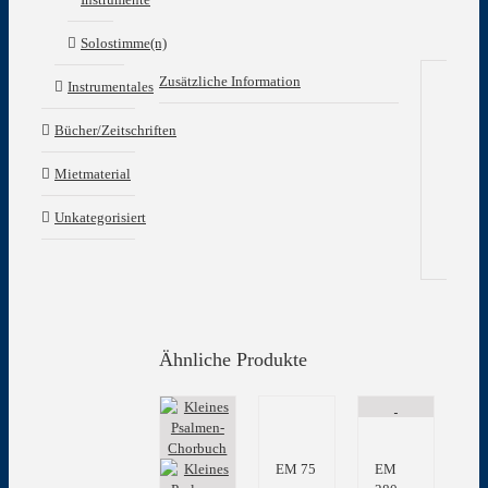
Solostimme(n)
Zusätzliche Information
Instrumentales
Zu
Bücher/Zeitschriften
In
Mietmaterial
Gew
Unkategorisiert
Ähnliche Produkte
EM 75
EM