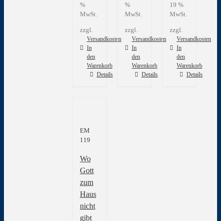
%
%
19 %
MwSt.
MwSt.
MwSt.
zzgl.
zzgl.
zzgl.
Versandkosten
Versandkosten
Versandkosten
In
In
In
den
den
den
Warenkorb
Warenkorb
Warenkorb
Details
Details
Details
EM
119
Wo
Gott
zum
Haus
nicht
gibt