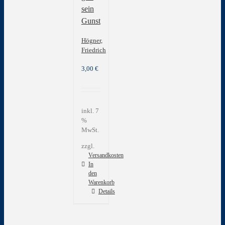
sein
Gunst
Högner,
Friedrich
3,00
€
inkl. 7
%
MwSt.
zzgl.
Versandkosten
In
den
Warenkorb
Details