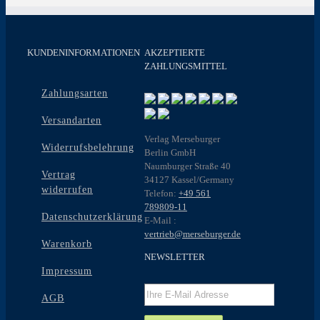
KUNDENINFORMATIONEN
AKZEPTIERTE
ZAHLUNGSMITTEL
Zahlungsarten
Versandarten
Verlag Merseburger
Widerrufsbelehrung
Berlin GmbH
Naumburger Straße 40
Vertrag
34127 Kassel/Germany
widerrufen
Telefon:
+49 561
789809-11
Datenschutzerklärung
E-Mail :
vertrieb@merseburger.de
Warenkorb
NEWSLETTER
Impressum
AGB