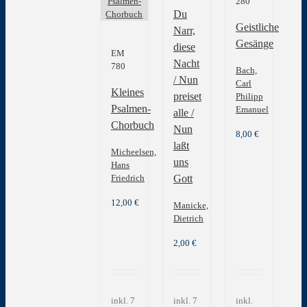
280
Du
Geistliche
Narr,
Gesänge
diese
EM
Nacht
780
Bach,
/ Nun
Carl
Kleines
preiset
Philipp
Psalmen-
Emanuel
alle /
Chorbuch
Nun
8,00
€
laßt
Micheelsen,
uns
Hans
Gott
Friedrich
12,00
€
Manicke,
Dietrich
2,00
€
inkl. 7
inkl. 7
inkl.