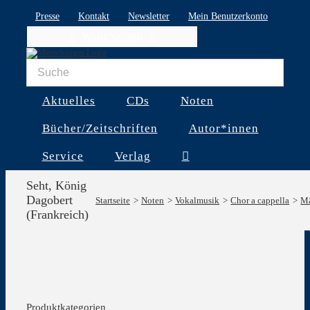
Skip
Presse
Kontakt
Newsletter
Mein Benutzerkonto
to
WARENKORB
content
Aktuelles
CDs
Noten
Bücher/Zeitschriften
Autor*innen
Service
Verlag
Seht, König
Dagobert
Startseite
Noten
Vokalmusik
Chor a cappella
Mä
(Frankreich)
Produktkategorien