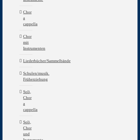
Chor
a
cappella
Chor
mit
Instrumenten
Liederbücher/Sammelbände
Schulen/musik.
Früherziehung
Soli,
Chor
a
cappella
Soli,
Chor
und
Instrumente