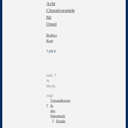
Acht
Produktseite
gewählt
Choralvorspiele
werden
für
Orgel
Boßler,
Kurt
7,00
€
inkl. 7
%
MwSt.
zzgl.
Versandkosten
In
den
Warenkorb
Details