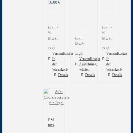
16,00
€
inkl. 7
inkl. 7
%
%
inkl.
MwSt.
MwSt.
MwSt.
zzgl.
zzgl.
zzgl.
Versandkosten
Versandkosten
In
Versandkosten
In
den
Ausführung
den
Warenkorb
wählen
Warenkorb
Dieses
Details
Details
Details
Produkt
weist
mehrere
Varianten
auf.
Die
Optionen
EM
können
893
auf
der