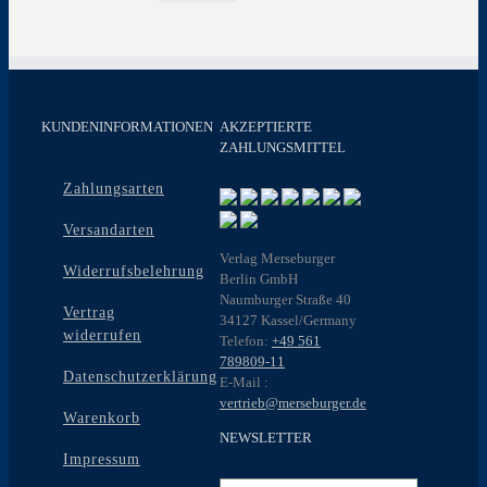
KUNDENINFORMATIONEN
AKZEPTIERTE
ZAHLUNGSMITTEL
Zahlungsarten
Versandarten
Verlag Merseburger
Widerrufsbelehrung
Berlin GmbH
Naumburger Straße 40
Vertrag
34127 Kassel/Germany
widerrufen
Telefon:
+49 561
789809-11
Datenschutzerklärung
E-Mail :
vertrieb@merseburger.de
Warenkorb
NEWSLETTER
Impressum