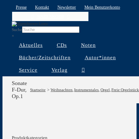
Skip
Presse
Kontakt
Newsletter
Mein Benutzerkonto
to
WARENKORB
content
Suche
×
Aktuelles
CDs
Noten
Bücher/Zeitschriften
Autor*innen
Service
Verlag
Sonate
F-Dur,
Startseite
Weihnachten
Instrumentales
Orgel
Freie Orgelstüc
Op.1
Produktkategorien