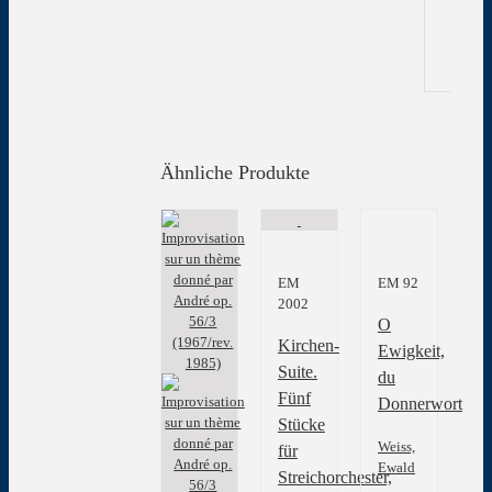
Gew
Ähnliche Produkte
EM
EM 92
2002
O
Kirchen-
Ewigkeit,
Suite.
du
Fünf
Donnerwort
Stücke
Weiss,
für
Ewald
Streichorchester,