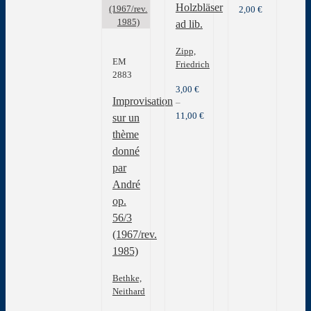
Holzbläser
2,00
€
ad lib.
Zipp,
EM
Friedrich
2883
3,00
€
Improvisation
–
11,00
€
sur un
thème
donné
par
André
op.
56/3
(1967/rev.
1985)
Bethke,
Neithard