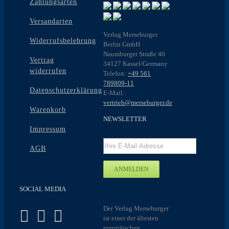
Zahlungsarten
Versandarten
Verlag Merseburger
Widerrufsbelehrung
Berlin GmbH
Naumburger Straße 40
Vertrag
34127 Kassel/Germany
widerrufen
Telefon:
+49 561
789809-11
Datenschutzerklärung
E-Mail :
vertrieb@merseburger.de
Warenkorb
NEWSLETTER
Impressum
AGB
SOCIAL MEDIA
Der Verlag Merseburger
ist einer der ältesten
europäischen