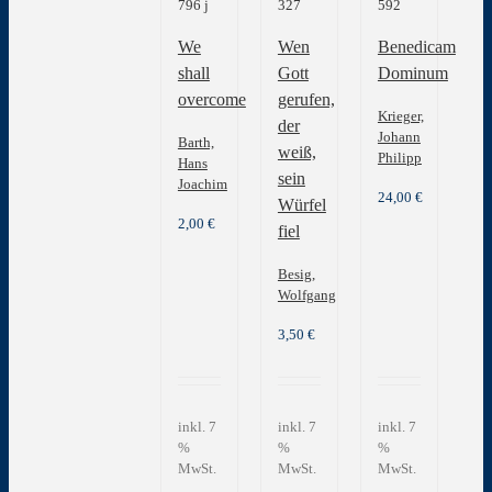
796 j
327
592
We
Wen
Benedicam
shall
Gott
Dominum
overcome
gerufen,
Krieger,
der
Johann
Barth,
weiß,
Philipp
Hans
sein
Joachim
24,00
€
Würfel
2,00
€
fiel
Besig,
Wolfgang
3,50
€
inkl. 7
inkl. 7
inkl. 7
%
%
%
MwSt.
MwSt.
MwSt.