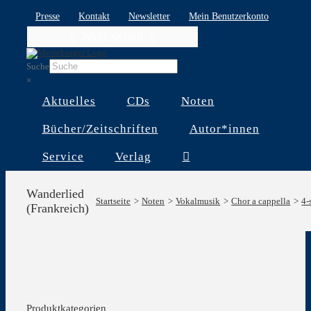
Skip
Presse
Kontakt
Newsletter
Mein Benutzerkonto
to
WARENKORB
content
Suche
×
Aktuelles
CDs
Noten
Bücher/Zeitschriften
Autor*innen
Service
Verlag
Wanderlied
Startseite
Noten
Vokalmusik
Chor a cappella
4-
(Frankreich)
Produktkategorien