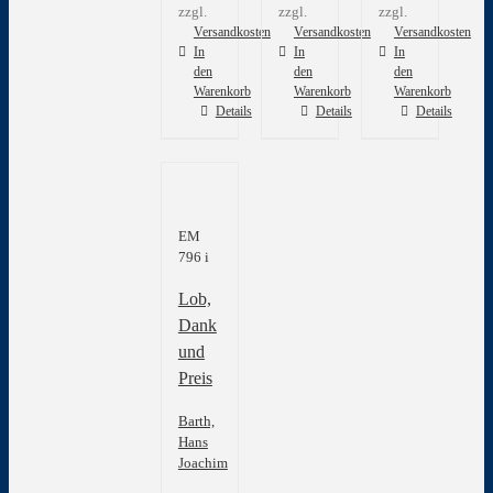
zzgl.
zzgl.
zzgl.
Versandkosten
Versandkosten
Versandkosten
In
In
In
den
den
den
Warenkorb
Warenkorb
Warenkorb
Details
Details
Details
EM
796 i
Lob,
Dank
und
Preis
Barth,
Hans
Joachim