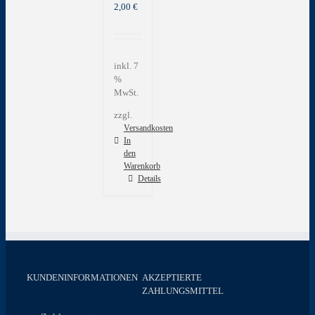
2,00
€
inkl. 7
%
MwSt.
zzgl.
Versandkosten
In
den
Warenkorb
Details
KUNDENINFORMATIONEN
AKZEPTIERTE
ZAHLUNGSMITTEL