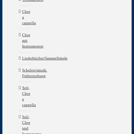
Chor
a
cappella
Chor
mit
Instrumenten
Liederbücher/Sammelbände
Schulen/musik.
Früherziehung
Soli,
Chor
a
cappella
Soli,
Chor
und
Instrumente