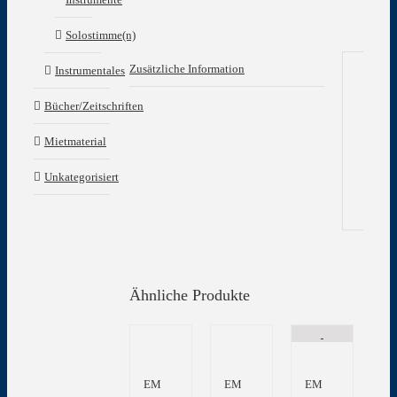
Solostimme(n)
Zusätzliche Information
Instrumentales
Zu
Bücher/Zeitschriften
In
Mietmaterial
Gew
Unkategorisiert
Ähnliche Produkte
EM
EM
EM