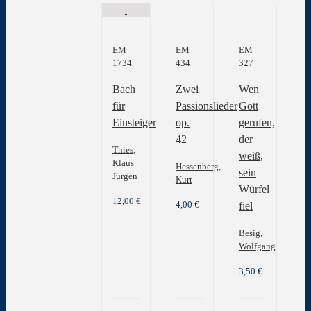
EM
EM
EM
1734
434
327
Bach
Zwei
Wen
für
Passionslieder
Gott
Einsteiger
op.
gerufen,
42
der
Thies,
weiß,
Klaus
Hessenberg,
sein
Jürgen
Kurt
Würfel
12,00
€
4,00
€
fiel
Besig,
Wolfgang
3,50
€