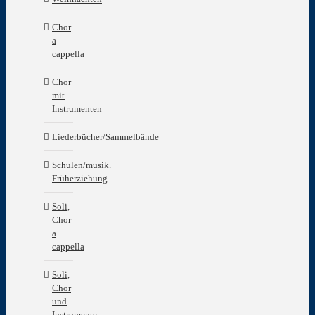
Chor
a
cappella
Chor
mit
Instrumenten
Liederbücher/Sammelbände
Schulen/musik.
Früherziehung
Soli,
Chor
a
cappella
Soli,
Chor
und
Instrumente