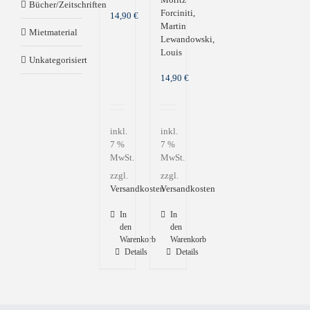
Bücher/Zeitschriften
Forciniti,
14,90
€
Martin
Mietmaterial
Lewandowski,
Louis
Unkategorisiert
14,90
€
inkl.
inkl.
7 %
7 %
MwSt.
MwSt.
zzgl.
zzgl.
Versandkosten
Versandkosten
In
In
den
den
Warenkorb
Warenkorb
Details
Details