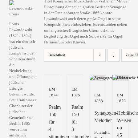
Titel Königlicher Musikdirektor verliehen. Mit der
Einweihung der neuen großen Berliner Synagoge
in der Oranienburger Straße 1866 konnte
Lewandowski auch deren große Orgel in seine
Louis
Kompositionen einbeziehen. Es entstanden neben
Lewandowski
umfangreicher liturgischer Chormusik mit
(1821–1894)
Begleitung der Orgel auch Solowerke für Orgel,
war ein deutsch-
Harmonium oder Klavier.
jüdischer
Komponist, der
Beliebtheit
Zeige
32
vor allem durch
die
Neubelebung
und Öffnung der
jüdischen
Liturgie
EM
EM
bekannt wurde.
1874
1875
EM
EM
Seit 1840 war er
1868
1870
Chorleiter der
Psalm
Psalm
jüdischen
Synagogen-
Hebräisch
150
150
Gemeinde von
Melodien
Weisen
für
für
Berlin. 1865
op.
4-
3-
wurde ihm
Forciniti,
45
anlässlich
stimmigen
stimmigen