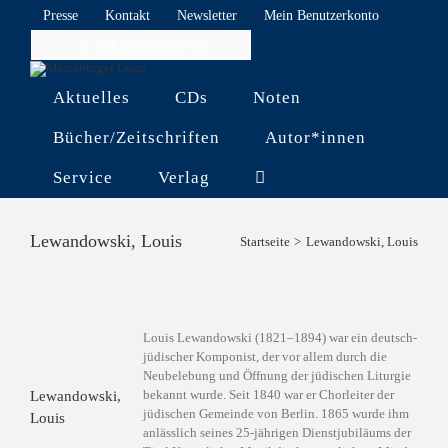
Skip
Presse
Kontakt
Newsletter
Mein Benutzerkonto
to
WARENKORB
content
Aktuelles
CDs
Noten
Bücher/Zeitschriften
Autor*innen
Service
Verlag
Lewandowski, Louis
Startseite
Lewandowski, Louis
Louis Lewandowski (1821–1894) war ein deutsch-
jüdischer Komponist, der vor allem durch die
Neubelebung und Öffnung der jüdischen Liturgie
bekannt wurde. Seit 1840 war er Chorleiter der
Lewandowski,
jüdischen Gemeinde von Berlin. 1865 wurde ihm
Louis
anlässlich seines 25-jährigen Dienstjubiläums der