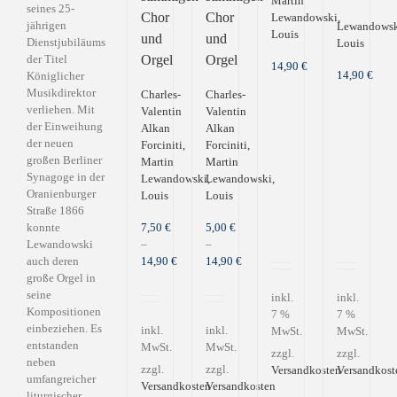
Martin
seines 25-
Chor
Chor
Lewandowski,
jährigen
Lewandowsk
Louis
und
und
Dienstjubiläums
Louis
Orgel
Orgel
der Titel
14,90
€
14,90
€
Königlicher
Musikdirektor
Charles-
Charles-
verliehen. Mit
Valentin
Valentin
der Einweihung
Alkan
Alkan
der neuen
Forciniti,
Forciniti,
großen Berliner
Martin
Martin
Synagoge in der
Lewandowski,
Lewandowski,
Oranienburger
Louis
Louis
Straße 1866
konnte
7,50
€
5,00
€
Lewandowski
–
–
auch deren
14,90
€
14,90
€
große Orgel in
seine
inkl.
inkl.
Kompositionen
7 %
7 %
einbeziehen. Es
inkl.
inkl.
MwSt.
MwSt.
entstanden
MwSt.
MwSt.
zzgl.
zzgl.
neben
zzgl.
zzgl.
Versandkosten
Versandkost
umfangreicher
Versandkosten
Versandkosten
liturgischer