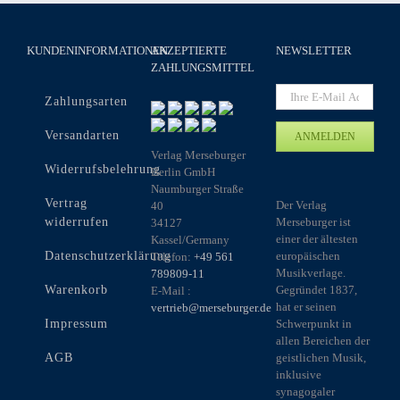
KUNDENINFORMATIONEN
AKZEPTIERTE
NEWSLETTER
ZAHLUNGSMITTEL
Zahlungsarten
Versandarten
Verlag Merseburger
Widerrufsbelehrung
Berlin GmbH
Naumburger Straße
Vertrag
Der Verlag
40
widerrufen
Merseburger ist
34127
einer der ältesten
Kassel/Germany
Datenschutzerklärung
europäischen
Telefon:
+49 561
Musikverlage.
789809-11
Warenkorb
Gegründet 1837,
E-Mail :
hat er seinen
vertrieb@merseburger.de
Impressum
Schwerpunkt in
allen Bereichen der
AGB
geistlichen Musik,
inklusive
synagogaler