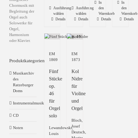
In
In
Chormusik mit
Dieses
Dieses
Ausführung
Ausführung
den
den
Begleitung der
Produkt
wählen
Produkt
wählen
Warenkorb
Warenkorb
Orgel auch
Details
Details
Details
Details
weist
weist
Solowerke für
mehrere
mehrere
Orgel,
Varianten
Varianten
Harmonium
auf.
auf.
oder Klavier.
Die
Die
Optionen
Optionen
EM
EM
können
können
1869
1873
auf
auf
Produktkategorien
der
der
Fünf
Kol
Produktseite
Produktseite
Musikarchiv
gewählt
gewählt
Stücke
Nidre
des
werden
werden
Ratzeburger
op.
für
Doms
46
Violine
für
und
Instrumentalmusik
Orgel
Orgel
CD
solo
Bloch,
Josef
Noten
Lewandowski,
Deutsch,
Louis
Moritz