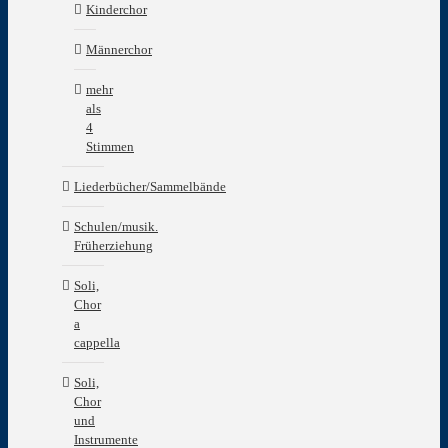
Kinderchor
Männerchor
mehr
als
4
Stimmen
Liederbücher/Sammelbände
Schulen/musik.
Früherziehung
Soli,
Chor
a
cappella
Soli,
Chor
und
Instrumente