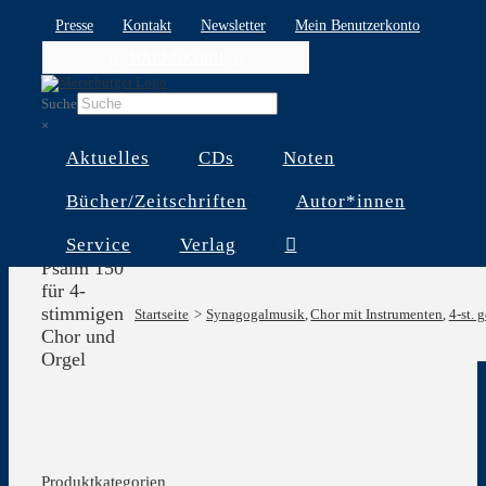
Skip
Presse
Kontakt
Newsletter
Mein Benutzerkonto
to
WARENKORB
content
Suche
×
Aktuelles
CDs
Noten
Bücher/Zeitschriften
Autor*innen
Service
Verlag
Psalm 150
für 4-
stimmigen
Startseite
Synagogalmusik
Chor mit Instrumenten
4-st. 
Chor und
Orgel
Produktkategorien