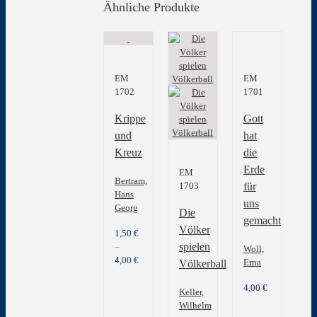
Ähnliche Produkte
EM
EM
1702
1701
Krippe
Gott
und
hat
Kreuz
die
Erde
EM
Bertram,
1703
für
Hans
uns
Georg
Die
gemacht
Völker
1,50
€
spielen
–
Woll,
4,00
€
Erna
Völkerball
4,00
€
Keller,
Wilhelm