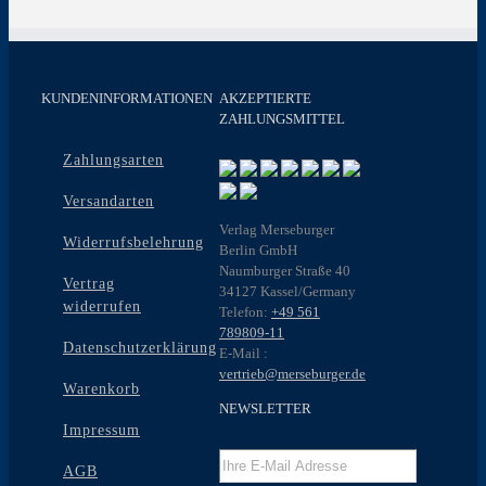
mehrere
Varianten
auf.
Die
Optionen
KUNDENINFORMATIONEN
AKZEPTIERTE
können
ZAHLUNGSMITTEL
auf
der
Zahlungsarten
Produktseite
gewählt
Versandarten
werden
Verlag Merseburger
Widerrufsbelehrung
Berlin GmbH
Naumburger Straße 40
Vertrag
34127 Kassel/Germany
widerrufen
Telefon:
+49 561
789809-11
Datenschutzerklärung
E-Mail :
vertrieb@merseburger.de
Warenkorb
NEWSLETTER
Impressum
AGB