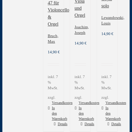
Viola
47 für
solo
und
Violoncello
Orgel
&
Lewandowski,
Louis
Orgel
Joachim,
Joseph
14,90
€
Bruch,
Max
14,90
€
14,90
€
inkl. 7
inkl. 7
inkl. 7
%
%
%
MwSt.
MwSt.
MwSt.
zzgl.
zzgl.
zzgl.
Versandkosten
Versandkosten
Versandkosten
In
In
In
den
den
den
Warenkorb
Warenkorb
Warenkorb
Details
Details
Details