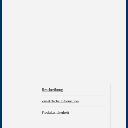
Beschreibung
Be
Zusätzliche Information
her
Produktsicherheit
von
Mar
For