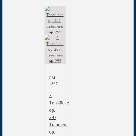
EM
1867
3
Tonstücke
op.
297,
Träumerei
op.