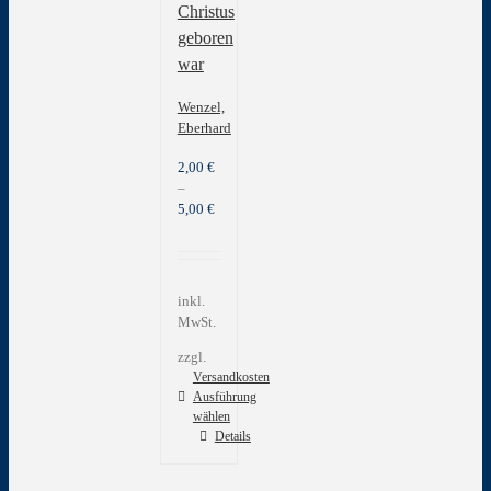
der
Christus
Produktseite
geboren
gewählt
war
werden
Wenzel,
Eberhard
2,00
€
–
5,00
€
inkl.
MwSt.
zzgl.
Versandkosten
Ausführung
wählen
Dieses
Details
Produkt
weist