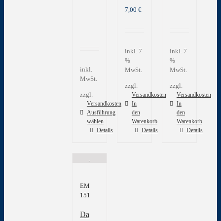
7,00
€
inkl. 7
inkl. 7
%
%
inkl.
MwSt.
MwSt.
MwSt.
zzgl.
zzgl.
zzgl.
Versandkosten
Versandkosten
Versandkosten
In
In
Ausführung
den
den
wählen
Warenkorb
Warenkorb
Dieses
Details
Details
Details
Produkt
weist
mehrere
Varianten
auf.
EM
Die
151
Optionen
können
Da
auf