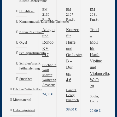
Blechblasensemble
auf.
EM
EM
EM
Die
Holzbläser
2139
2107
2081
Optionen
P.m.St
P.m.St
P.m.St.
können
Kammermusik/Ensemble/Orchester
auf
Adagio
Konzert
Trio f
der
Klavier/Cembalo
Produktseite
und
für
–
gewählt
Rondo,
Harfe
Moll
Orgel
werden
KV
und
für
Schlaginstrumente
617
Orchester,
Harfe,
B –
Violine
Schulen/musik.
Buchholz,
Dur,
und
Früherziehung
Wolf
op.
Violoncello,
Mozart,
Streicher
4,6
WoO
Wolfgang
Amadeus
28
Bücher/Zeitschriften
Händel,
24,00
€
Georg
Spohr,
Mietmaterial
Friedrich
Louis
38,00
€
Unkategorisiert
29,00
€