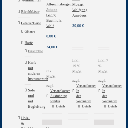
Weihnachten
Albrechtsberger,
Mozart,
Johann
Wolfgang
Blechbläser
Georg
Amadeus
Buchholz,
Gitarre/Harfe
39,00
€
Wolf
Gitarre
0,00
€
–
Harfe
24,00
€
Ensemble
inkl.
inkl. 7
Harfe
19 %
%
mit
inkl.
MwSt.
MwSt.
anderen
MwSt.
Instrumenten
zzgl.
zzgl.
zzgl.
Versandkosten
Versandkosten
Solo
Versandkosten
In
In
und
Ausführung
den
den
mit
wählen
Warenkorb
Warenkorb
Dieses
Begleitung
Details
Details
Details
Produkt
weist
Holz-
mehrere
&
Varianten