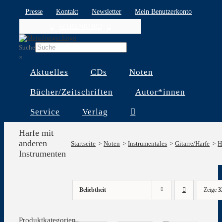
Skip
Presse
Kontakt
Newsletter
Mein Benutzerkonto
to
WARENKORB
content
Suche
×
Aktuelles
CDs
Noten
Bücher/Zeitschriften
Autor*innen
Service
Verlag
Harfe mit
anderen
Startseite
Noten
Instrumentales
Gitarre/Harfe
H
Instrumenten
Beliebtheit
Zeige
3
Produktkategorien