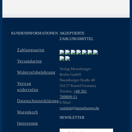
KUNDENINFORMATIONEN
AKZEPTIERTE
ZAHLUNGSMITTEL
Zahlungsarten
Versandarten
Verlag Merseburger
Widerrufsbelehrung
Berlin GmbH
Naumburger Straße 40
Vertrag
34127 Kassel/Germany
widerrufen
Telefon:
+49 561
789809-11
Datenschutzerklärung
E-Mail :
vertrieb@merseburger.de
Warenkorb
NEWSLETTER
Impressum