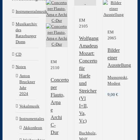
Instrumentalmusik
EM
Musikarchiv
2105
des
EM
Ratzeburger
Wolfgang
2065
Doms
Amadeus
Bilder
Mozart:
CD
einer
Concerto
EM
Ausstellung
Noten
2110
für
Harfe
Anton
Mussorgski,
Concerto
Bruckner
und
Modest
per
Jahr
Streicher
2024
Flauto,
9,00
€
(Vl
Arpa
I+II,
Vokalmusik
e
Va,
Archi
Instrumentales
Vc)
C-
Akkordeon
Dur
Buchholz,
Wolf